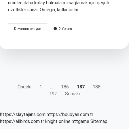
ürünleri daha kolay bulmalarını sağlamak için çeşitli
özellikler sunar. Örneğin, kullanıcılar…
Fiyom
Devamını okuyun
2 Yorum
ne
demek
YAZI
Önceki
1
…
186
187
188
…
192
Sonraki
SAYFALAMASI
https://slaytajans.com
https://boubyan.com.tr
https://allbirds.com.tr
knight online
nttgame
Sitemap