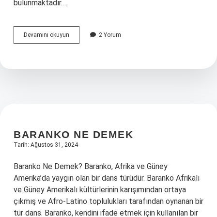
bulunmaktadır.…
El
Devamını okuyun
2 Yorum
Palangası
veya
adi
palanga
nedir
BARANKO NE DEMEK
Tarih: Ağustos 31, 2024
Baranko Ne Demek? Baranko, Afrika ve Güney
Amerika’da yaygın olan bir dans türüdür. Baranko Afrikalı
ve Güney Amerikalı kültürlerinin karışımından ortaya
çıkmış ve Afro-Latino toplulukları tarafından oynanan bir
tür dans. Baranko, kendini ifade etmek için kullanılan bir