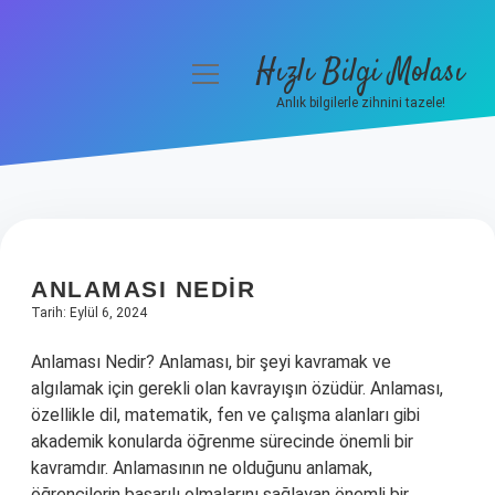
Hızlı Bilgi Molası
menüyü
aç
Anlık bilgilerle zihnini tazele!
Anasayfa
Gizlilik Politikası
HIZLI
Yasal Uyarı
BILGI
ANLAMASI NEDIR
Hakkımızda
Tarih: Eylül 6, 2024
MOLASI
Anlaması Nedir? Anlaması, bir şeyi kavramak ve
YAZILAR
algılamak için gerekli olan kavrayışın özüdür. Anlaması,
özellikle dil, matematik, fen ve çalışma alanları gibi
akademik konularda öğrenme sürecinde önemli bir
kavramdır. Anlamasının ne olduğunu anlamak,
öğrencilerin başarılı olmalarını sağlayan önemli bir