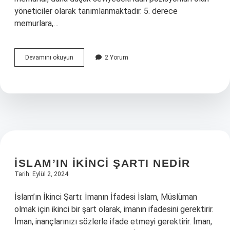
yöneticiler olarak tanımlanmaktadır. 5. derece
memurlara,…
5
Devamını okuyun
2 Yorum
derece
memur
ne
demek
İSLAM’IN IKINCI ŞARTI NEDIR
Tarih: Eylül 2, 2024
İslam’ın İkinci Şartı: İmanın İfadesi İslam, Müslüman
olmak için ikinci bir şart olarak, imanın ifadesini gerektirir.
İman, inançlarınızı sözlerle ifade etmeyi gerektirir. İman,