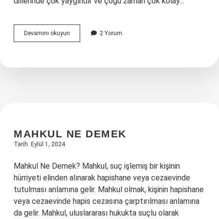
dillerinde çok yaygındır ve çoğu zaman çok kolay…
Basit
Devamını okuyun
2 Yorum
soru
cümlesi
nedir
MAHKUL NE DEMEK
Tarih: Eylül 1, 2024
Mahkul Ne Demek? Mahkul, suç işlemiş bir kişinin
hürriyeti elinden alınarak hapishane veya cezaevinde
tutulması anlamına gelir. Mahkul olmak, kişinin hapishane
veya cezaevinde hapis cezasına çarptırılması anlamına
da gelir. Mahkul, uluslararası hukukta suçlu olarak