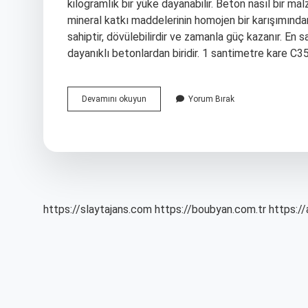
kilogramlık bir yüke dayanabilir. Beton nasıl bir 
mineral katkı maddelerinin homojen bir karışımında
sahiptir, dövülebilirdir ve zamanla güç kazanır. E
dayanıklı betonlardan biridir. 1 santimetre kare C3
Beton
Devamını okuyun
Yorum Bırak
Özellikleri
Nelerdir
https://slaytajans.com
https://boubyan.com.tr
https://