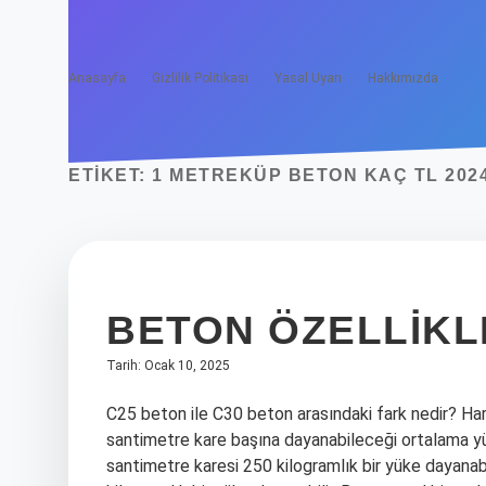
Anasayfa
Gizlilik Politikası
Yasal Uyarı
Hakkımızda
ETIKET:
1 METREKÜP BETON KAÇ TL 202
BETON ÖZELLIKL
Tarih: Ocak 10, 2025
C25 beton ile C30 beton arasındaki fark nedir? Har
santimetre kare başına dayanabileceği ortalama yük
santimetre karesi 250 kilogramlık bir yüke dayanabi