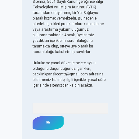
Sitemiz, 5651 Sayılı Kanun gereğince Bilgi
Teknolojileri ve İletişim Kurumu (BTK)
tarafından onaylanmış bir Yer Sağlayıcı
olarak hizmet vermektedir. Bu nedenle,
sitedeki içerikleri proaktif olarak denetleme
veya araştırma yükümlülüğümüz
bulunmamaktadır. Ancak, üyelerimiz
yazdıkları içeriklerin sorumluluğunu
taşımakta olup, siteye üye olarak bu
sorumluluğu kabul etmiş sayılırlar.
Hukuka ve yasal düzenlemelere aykırı
olduğunu düşündüğünüz içerikleri,
backlinkpanelicomtr@gmail.com
adresine
bildirmeniz halinde, ilgili içerikler yasal süre
içerisinde sitemizden kaldırılacaktır.
Arama