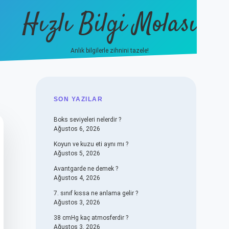
Hızlı Bilgi Molası
Anlık bilgilerle zihnini tazele!
vdcasino
SIDEBAR
SON YAZILAR
Boks seviyeleri nelerdir ?
Ağustos 6, 2026
Koyun ve kuzu eti aynı mı ?
Ağustos 5, 2026
Avantgarde ne demek ?
Ağustos 4, 2026
7. sınıf kıssa ne anlama gelir ?
Ağustos 3, 2026
38 cmHg kaç atmosferdir ?
Ağustos 3, 2026