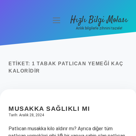
Hızlı Bilgi Molası
menüyü
aç
Anlık bilgilerle zihnini tazele!
Anasayfa
Gizlilik Politikası
ETIKET:
1 TABAK PATLICAN YEMEĞI KAÇ
Yasal Uyarı
KALORIDIR
Hakkımızda
MUSAKKA SAĞLIKLI MI
Tarih: Aralık 28, 2024
Patlıcan musakka kilo aldırır mı? Ayrıca diğer tüm
patlıcan yemekleri gibi lifli bir yapıya sahip olan patlıcan