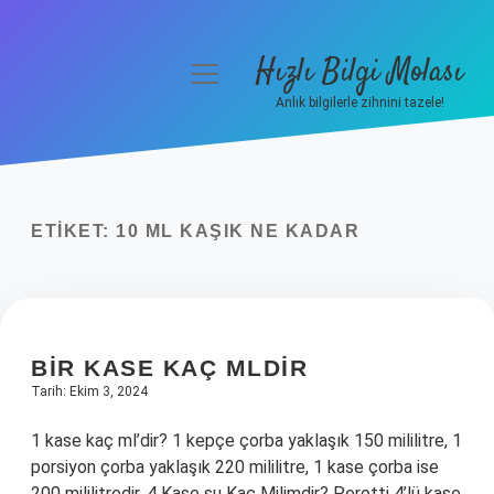
Hızlı Bilgi Molası
menüyü
aç
Anlık bilgilerle zihnini tazele!
Anasayfa
Gizlilik Politikası
ETIKET:
10 ML KAŞIK NE KADAR
Yasal Uyarı
Hakkımızda
BIR KASE KAÇ MLDIR
Tarih: Ekim 3, 2024
1 kase kaç ml’dir? 1 kepçe çorba yaklaşık 150 mililitre, 1
porsiyon çorba yaklaşık 220 mililitre, 1 kase çorba ise
200 mililitredir. 4 Kase su Kaç Milimdir? Perotti 4’lü kase