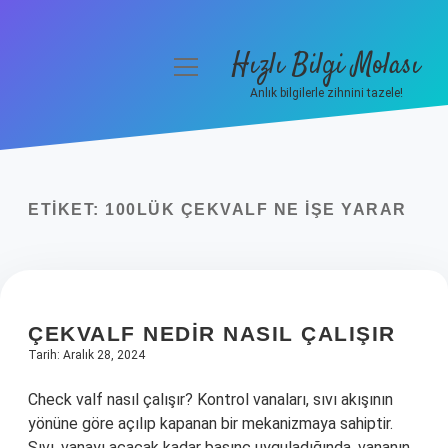
Hızlı Bilgi Molası
menüyü
aç
Anlık bilgilerle zihnini tazele!
Anasayfa
Gizlilik Politikası
ETIKET:
100LÜK ÇEKVALF NE IŞE YARAR
Yasal Uyarı
Hakkımızda
ÇEKVALF NEDIR NASIL ÇALIŞIR
Tarih: Aralık 28, 2024
Check valf nasıl çalışır? Kontrol vanaları, sıvı akışının
yönüne göre açılıp kapanan bir mekanizmaya sahiptir.
Sıvı, vanayı açacak kadar basınç uyguladığında, vananın