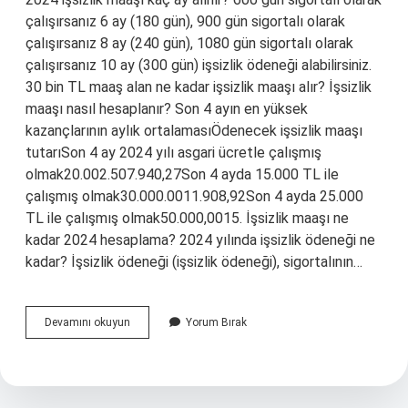
çalışırsanız 6 ay (180 gün), 900 gün sigortalı olarak
çalışırsanız 8 ay (240 gün), 1080 gün sigortalı olarak
çalışırsanız 10 ay (300 gün) işsizlik ödeneği alabilirsiniz.
30 bin TL maaş alan ne kadar işsizlik maaşı alır? İşsizlik
maaşı nasıl hesaplanır? Son 4 ayın en yüksek
kazançlarının aylık ortalamasıÖdenecek işsizlik maaşı
tutarıSon 4 ay 2024 yılı asgari ücretle çalışmış
olmak20.002.507.940,27Son 4 ayda 15.000 TL ile
çalışmış olmak30.000.0011.908,92Son 4 ayda 25.000
TL ile çalışmış olmak50.000,0015. İşsizlik maaşı ne
kadar 2024 hesaplama? 2024 yılında işsizlik ödeneği ne
kadar? İşsizlik ödeneği (işsizlik ödeneği), sigortalının…
En
Devamını okuyun
Yorum Bırak
Üst
Işsizlik
Maaşı
Ne
Kadar