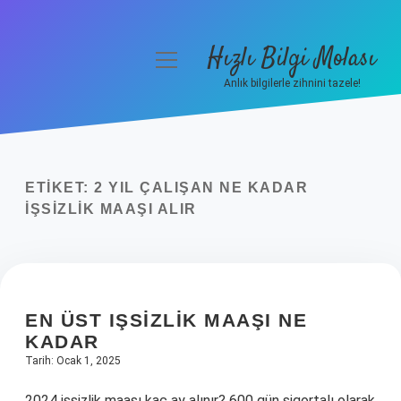
Hızlı Bilgi Molası
menüyü
aç
Anlık bilgilerle zihnini tazele!
Anasayfa
Gizlilik Politikası
ETIKET:
2 YIL ÇALIŞAN NE KADAR
Yasal Uyarı
IŞSIZLIK MAAŞI ALIR
Hakkımızda
EN ÜST IŞSIZLIK MAAŞI NE
KADAR
Tarih: Ocak 1, 2025
2024 işsizlik maaşı kaç ay alınır? 600 gün sigortalı olarak