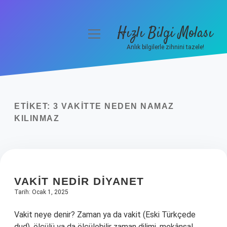
Hızlı Bilgi Molası
menüyü
aç
Anlık bilgilerle zihnini tazele!
Anasayfa
Gizlilik Politikası
ETIKET:
3 VAKITTE NEDEN NAMAZ
Yasal Uyarı
KILINMAZ
Hakkımızda
VAKIT NEDIR DIYANET
Tarih: Ocak 1, 2025
Vakit neye denir? Zaman ya da vakit (Eski Türkçede
dud), ölçülü ya da ölçülebilir zaman dilimi, mekânsal