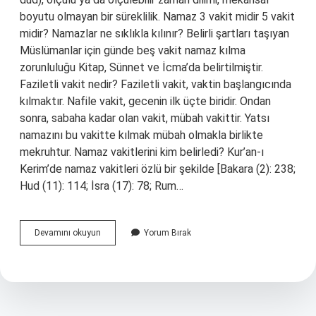
boyutu olmayan bir süreklilik. Namaz 3 vakit midir 5 vakit
midir? Namazlar ne sıklıkla kılınır? Belirli şartları taşıyan
Müslümanlar için günde beş vakit namaz kılma
zorunluluğu Kitap, Sünnet ve İcma’da belirtilmiştir.
Faziletli vakit nedir? Faziletli vakit, vaktin başlangıcında
kılmaktır. Nafile vakit, gecenin ilk üçte biridir. Ondan
sonra, sabaha kadar olan vakit, mübah vakittir. Yatsı
namazını bu vakitte kılmak mübah olmakla birlikte
mekruhtur. Namaz vakitlerini kim belirledi? Kur’an-ı
Kerim’de namaz vakitleri özlü bir şekilde [Bakara (2): 238;
Hud (11): 114; İsra (17): 78; Rum…
Vakit
Devamını okuyun
Yorum Bırak
Nedir
Diyanet