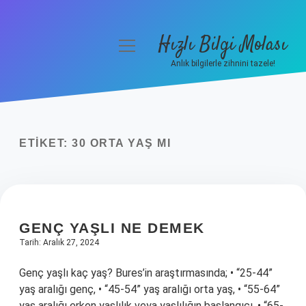
Hızlı Bilgi Molası
menüyü
aç
Anlık bilgilerle zihnini tazele!
Anasayfa
Gizlilik Politikası
ETIKET:
30 ORTA YAŞ MI
Yasal Uyarı
Hakkımızda
GENÇ YAŞLI NE DEMEK
Tarih: Aralık 27, 2024
Genç yaşlı kaç yaş? Bures’in araştırmasında; • “25-44”
yaş aralığı genç, • “45-54” yaş aralığı orta yaş, • “55-64”
yaş aralığı erken yaşlılık veya yaşlılığın başlangıcı, • “65-