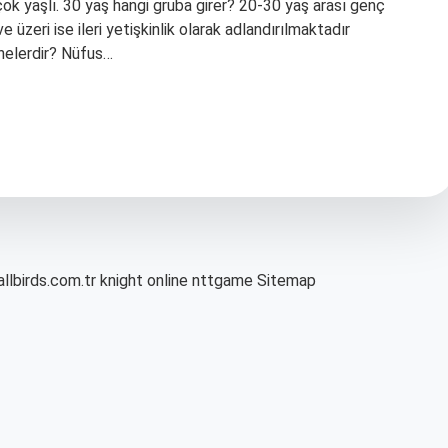
 çok yaşlı. 30 yaş hangi gruba girer? 20-30 yaş arası genç
e üzeri ise ileri yetişkinlik olarak adlandırılmaktadır
 nelerdir? Nüfus…
allbirds.com.tr
knight online
nttgame
Sitemap