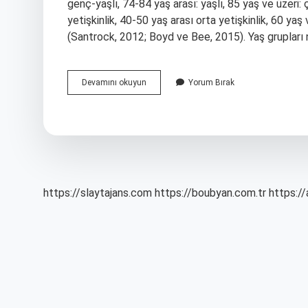
genç-yaşlı, 74-84 yaş arası: yaşlı, 85 yaş ve üzeri:
yetişkinlik, 40-50 yaş arası orta yetişkinlik, 60 yaş v
(Santrock, 2012; Boyd ve Bee, 2015). Yaş grupları
Genç
Devamını okuyun
Yorum Bırak
Yaşlı
Ne
Demek
https://slaytajans.com
https://boubyan.com.tr
https://