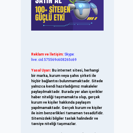
Reklam ve İletişim:
Skype:
live:.cid.575569c608265c69
Yasal Uyarı:
Bu internet sitesi, herhangi
bir marka, kurum veya şahıs şirketi ile
hiçbir bağlantısı bulunmamaktadır. Sitede
yalnızca kendi hazırladığımız makaleler
paylaşılmaktadır. Burada yer alan içerikler
haber niteliği taşımamakta olup, gerçek
kurum ve kişiler hakkında paylaşım
yapılmamaktadır. Gerçek kurum ve kişiler
ile isim benzerlikleri tamamen tesadüfidir.
Sitemizdeki bilgiler taslak halindedir ve
tavsiye niteliği taşımazlar.