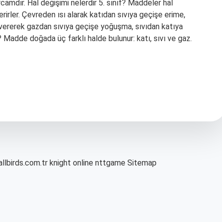
camdır. Hal değişimi nelerdir 5. sınıf? Maddeler hal
erirler. Çevreden ısı alarak katıdan sıvıya geçişe erime,
 vererek gazdan sıvıya geçişe yoğuşma, sıvıdan katıya
 Madde doğada üç farklı halde bulunur: katı, sıvı ve gaz.
allbirds.com.tr
knight online
nttgame
Sitemap