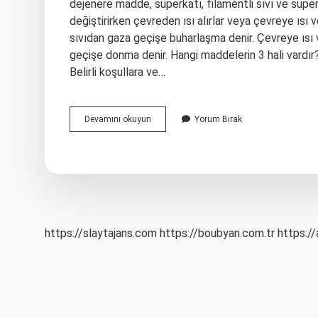
dejenere madde, süperkatı, filamentli sıvı ve süper
değiştirirken çevreden ısı alırlar veya çevreye ısı v
sıvıdan gaza geçişe buharlaşma denir. Çevreye ısı
geçişe donma denir. Hangi maddelerin 3 hali vardır?
Belirli koşullara ve…
5
Devamını okuyun
Yorum Bırak
Sınıf
Maddenin
Kaç
Hali
Vardır
https://slaytajans.com
https://boubyan.com.tr
https://