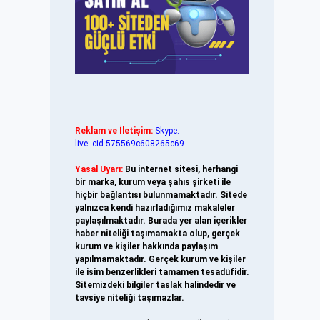
Reklam ve İletişim:
Skype:
live:.cid.575569c608265c69
Yasal Uyarı:
Bu internet sitesi, herhangi
bir marka, kurum veya şahıs şirketi ile
hiçbir bağlantısı bulunmamaktadır. Sitede
yalnızca kendi hazırladığımız makaleler
paylaşılmaktadır. Burada yer alan içerikler
haber niteliği taşımamakta olup, gerçek
kurum ve kişiler hakkında paylaşım
yapılmamaktadır. Gerçek kurum ve kişiler
ile isim benzerlikleri tamamen tesadüfidir.
Sitemizdeki bilgiler taslak halindedir ve
tavsiye niteliği taşımazlar.