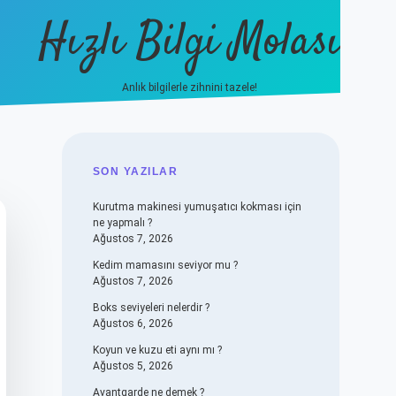
Hızlı Bilgi Molası
Anlık bilgilerle zihnini tazele!
vdcasino
SIDEBAR
SON YAZILAR
Kurutma makinesi yumuşatıcı kokması için
ne yapmalı ?
Ağustos 7, 2026
Kedim mamasını seviyor mu ?
Ağustos 7, 2026
Boks seviyeleri nelerdir ?
Ağustos 6, 2026
Koyun ve kuzu eti aynı mı ?
Ağustos 5, 2026
Avantgarde ne demek ?