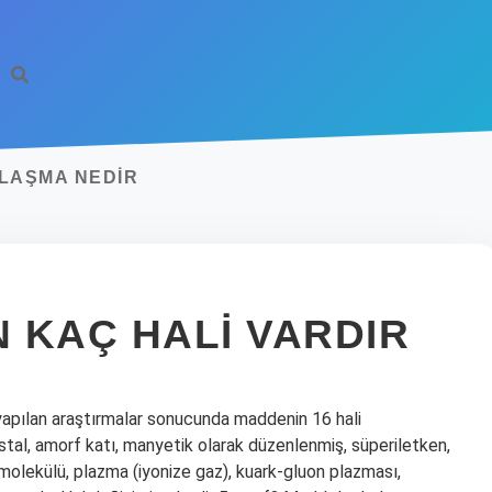
ILAŞMA NEDIR
N KAÇ HALI VARDIR
yapılan araştırmalar sonucunda maddenin 16 hali
kristal, amorf katı, manyetik olarak düzenlenmiş, süperiletken,
olekülü, plazma (iyonize gaz), kuark-gluon plazması,