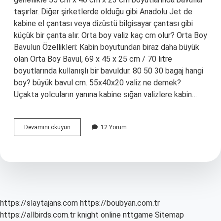
taşırlar. Diğer şirketlerde olduğu gibi Anadolu Jet de
kabine el çantası veya dizüstü bilgisayar çantası gibi
küçük bir çanta alır. Orta boy valiz kaç cm olur? Orta Boy
Bavulun Özellikleri: Kabin boyutundan biraz daha büyük
olan Orta Boy Bavul, 69 x 45 x 25 cm / 70 litre
boyutlarında kullanışlı bir bavuldur. 80 50 30 bagaj hangi
boy? büyük bavul cm. 55x40x20 valiz ne demek?
Uçakta yolcuların yanına kabine sığan valizlere kabin…
50
Devamını okuyun
12 Yorum
Cm
Valiz
Hangi
Boy
https://slaytajans.com
https://boubyan.com.tr
https://allbirds.com.tr
knight online
nttgame
Sitemap