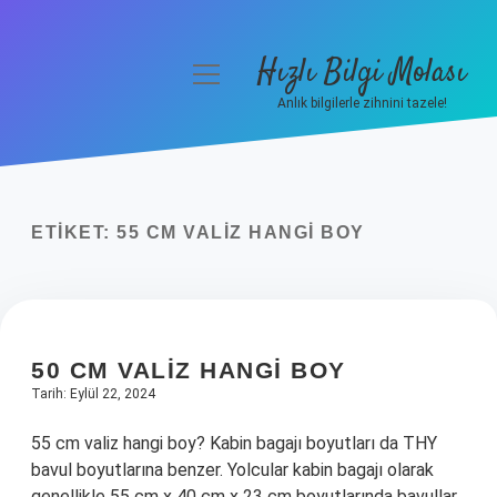
Hızlı Bilgi Molası
menüyü
aç
Anlık bilgilerle zihnini tazele!
Anasayfa
Gizlilik Politikası
ETIKET:
55 CM VALIZ HANGI BOY
Yasal Uyarı
Hakkımızda
50 CM VALIZ HANGI BOY
Tarih: Eylül 22, 2024
55 cm valiz hangi boy? Kabin bagajı boyutları da THY
bavul boyutlarına benzer. Yolcular kabin bagajı olarak
genellikle 55 cm x 40 cm x 23 cm boyutlarında bavullar