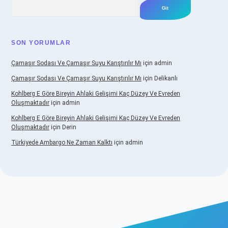
Arama
SON YORUMLAR
Çamaşır Sodası Ve Çamaşır Suyu Karıştırılır Mı
için
admin
Çamaşır Sodası Ve Çamaşır Suyu Karıştırılır Mı
için
Delikanlı
Kohlberg E Göre Bireyin Ahlaki Gelişimi Kaç Düzey Ve Evreden
Oluşmaktadır
için
admin
Kohlberg E Göre Bireyin Ahlaki Gelişimi Kaç Düzey Ve Evreden
Oluşmaktadır
için
Derin
Türkiyede Ambargo Ne Zaman Kalktı
için
admin
asino