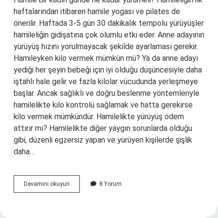
haftalarından itibaren hamile yogası ve pilates de
önerilir. Haftada 3-5 gün 30 dakikalık tempolu yürüyüşler
hamileliğin gidişatına çok olumlu etki eder. Anne adayının
yürüyüş hızını yorulmayacak şekilde ayarlaması gerekir.
Hamileyken kilo vermek mümkün mü? Ya da anne adayı
yediği her şeyin bebeği için iyi olduğu düşüncesiyle daha
iştahlı hale gelir ve fazla kilolar vücudunda yerleşmeye
başlar. Ancak sağlıklı ve doğru beslenme yöntemleriyle
hamilelikte kilo kontrolü sağlamak ve hatta gerekirse
kilo vermek mümkündür. Hamilelikte yürüyüş ödem
attırır mı? Hamilelikte diğer yaygın sorunlarda olduğu
gibi, düzenli egzersiz yapan ve yürüyen kişilerde şişlik
daha…
Hamilelikte
Devamını okuyun
8 Yorum
Yürüyüş
Yaparak
Kilo