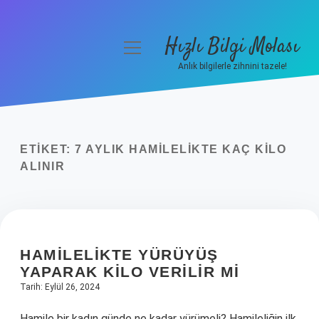
Hızlı Bilgi Molası
menüyü
aç
Anlık bilgilerle zihnini tazele!
Anasayfa
Gizlilik Politikası
ETIKET:
7 AYLIK HAMILELIKTE KAÇ KILO
Yasal Uyarı
ALINIR
Hakkımızda
HAMILELIKTE YÜRÜYÜŞ
YAPARAK KILO VERILIR MI
Tarih: Eylül 26, 2024
Hamile bir kadın günde ne kadar yürümeli? Hamileliğin ilk