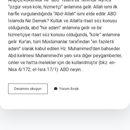
“özgür veya köle, hizmetçi” anlamına gelir. Allah ismi ilk
harfle vurgulandığında “Abd-Allah” ismi elde edilir. ABD
İslamda Ne Demek? Kulluk ve Allah’a itaat söz konusu
olduğunda, abd “hür adam” anlamına gelir ve bir
hizmetçiye itaat söz konusu olduğunda, “köle” anlamına
gelir. Kur’an, tüm Müslümanlar tarafından “en faziletli
adam” olarak kabul edilen Hz. Muhammed’den bahseder.
Abd kelimesi Muhammed’in yanı sıra diğer peygamberler,
cinler ve hatta melekler için de kullanılmıştır (bkz. en-
Nisa 4/172; el-İsra 17/1). ABD neyin…
İSlam
Devamını okuyun
Yorum Bırak
Dininde
Abd
Ne
Demek