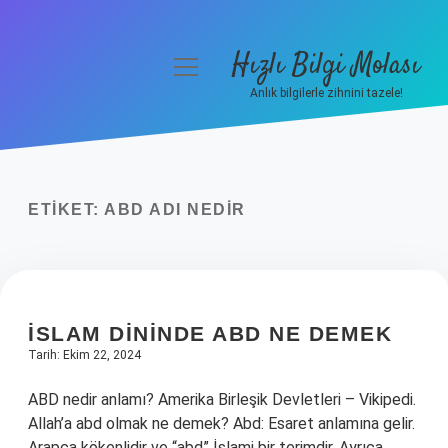
Hızlı Bilgi Molası
menüyü
aç
Anlık bilgilerle zihnini tazele!
Anasayfa
Gizlilik Politikası
ETIKET:
ABD ADI NEDIR
Yasal Uyarı
Hakkımızda
İSLAM DININDE ABD NE DEMEK
Tarih: Ekim 22, 2024
ABD nedir anlamı? Amerika Birleşik Devletleri – Vikipedi.
Allah’a abd olmak ne demek? Abd: Esaret anlamına gelir.
Arapça kökenlidir ve “abd” İslami bir terimdir. Ayrıca