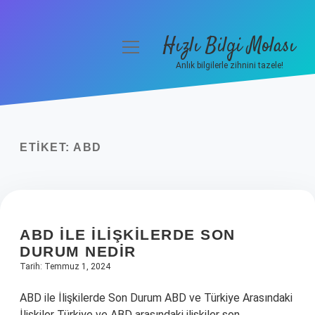
Hızlı Bilgi Molası
menüyü
aç
Anlık bilgilerle zihnini tazele!
Anasayfa
Gizlilik Politikası
ETIKET:
ABD
Yasal Uyarı
Hakkımızda
ABD ILE ILIŞKILERDE SON
DURUM NEDIR
Tarih: Temmuz 1, 2024
ABD ile İlişkilerde Son Durum ABD ve Türkiye Arasındaki
İlişkiler Türkiye ve ABD arasındaki ilişkiler son