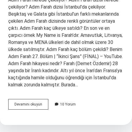
çekiliyor? Adım Farah dizisi İstanbul’da çekiliyor.
Beşiktaş ve Galata gibi İstanbul’un farklı mekanlarında
çekilen Adım Farah dizisinde renkli görüntüler ortaya
çıktı. Adım Farah kaç ülkeye satıldı? En son ve en
çarpıcı örnek My Name is Farah’dır. Arnavutluk, Litvanya,
Romanya ve MENA ülkeleri de dahil olmak üzere 30
ülkede satılmıştır. Adım Farah kaç bölüm çekildi? Benim
Adım Farah 27. Bölüm | “İkinci Şans” (FİNAL) – YouTube.
Adım Farah hikayesi nedir? Farah (Demet Özdemir) 28
yaşında bir İranlı kadındır. Altı yıl önce İran’dan Fransa’ya
kaçtığında hamile olduğunu öğrendiği için İstanbul’da
kalmak zorunda kalmıştır. Burada…
Adım
Devamını okuyun
10 Yorum
Farah
Hangi
Ilde
Çekiliyor