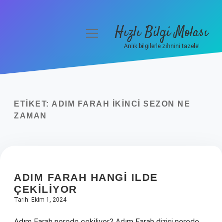
Hızlı Bilgi Molası
menüyü
aç
Anlık bilgilerle zihnini tazele!
Anasayfa
Gizlilik Politikası
ETIKET:
ADIM FARAH IKINCI SEZON NE
Yasal Uyarı
ZAMAN
Hakkımızda
ADIM FARAH HANGI ILDE
ÇEKILIYOR
Tarih: Ekim 1, 2024
Adım Farah nerede çekiliyor? Adım Farah dizisi nerede