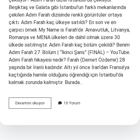
Beşiktaş ve Galata gibi İstanbul’un farklı mekanlarında
çekilen Adım Farah dizisinde renkli görüntüler ortaya
çıktı. Adım Farah kaç ülkeye satıldı? En son ve en
çarpıcı örnek My Name is Farah’dır. Arnavutluk, Litvanya,
Romanya ve MENA ülkeleri de dahil olmak üzere 30
ülkede satılmıştır. Adım Farah kaç bölüm çekildi? Benim
Adım Farah 27. Bölüm | “İkinci Şans” (FİNAL) – YouTube.
Adım Farah hikayesi nedir? Farah (Demet Özdemir) 28
yaşında bir İranlı kadındır. Altı yıl önce İran’dan Fransa’ya
kaçtığında hamile olduğunu öğrendiği için İstanbul’da
kalmak zorunda kalmıştır. Burada…
Adım
Devamını okuyun
10 Yorum
Farah
Hangi
Ilde
Çekiliyor