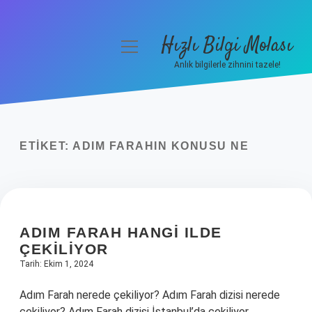
Hızlı Bilgi Molası
menüyü
aç
Anlık bilgilerle zihnini tazele!
Anasayfa
Gizlilik Politikası
ETIKET:
ADIM FARAHIN KONUSU NE
Yasal Uyarı
Hakkımızda
ADIM FARAH HANGI ILDE
ÇEKILIYOR
Tarih: Ekim 1, 2024
Adım Farah nerede çekiliyor? Adım Farah dizisi nerede
çekiliyor? Adım Farah dizisi İstanbul’da çekiliyor.