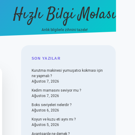
Hızlı Bilgi Molası
Anlık bilgilerle zihnini tazele!
vdcasino
SIDEBAR
SON YAZILAR
Kurutma makinesi yumuşatıcı kokması için
ne yapmalı ?
Ağustos 7, 2026
Kedim mamasını seviyor mu ?
Ağustos 7, 2026
Boks seviyeleri nelerdir ?
Ağustos 6, 2026
Koyun ve kuzu eti aynı mı ?
Ağustos 5, 2026
Avantgarde ne demek ?