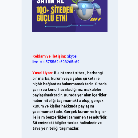
Reklam ve İletişim:
Skype:
live:.cid.575569c608265c69
Yasal Uyarı:
Bu internet sitesi, herhangi
bir marka, kurum veya şahıs şirketi ile
hiçbir bağlantısı bulunmamaktadır. Sitede
yalnızca kendi hazırladığımız makaleler
paylaşılmaktadır. Burada yer alan içerikler
haber niteliği taşımamakta olup, gerçek
kurum ve kişiler hakkında paylaşım
yapılmamaktadır. Gerçek kurum ve kişiler
ile isim benzerlikleri tamamen tesadüfidir.
Sitemizdeki bilgiler taslak halindedir ve
tavsiye niteliği taşımazlar.