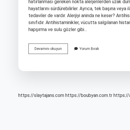
hatırlanması gereken nokta alerjenlerden uzak durm
hayatlarını sürdürebilirler. Ayrıca, tek başına veya i
tedaviler de vardır. Alerjiyi aninda ne keser? Antihis
sınıfıdır. Antihistaminikler, vücutta salgılanan hist
hapşırma ve sulu gözler gibi…
Alerji
Devamını okuyun
Yorum Bırak
Ilaçsız
Nasıl
Geçer
https://slaytajans.com
https://boubyan.com.tr
https://