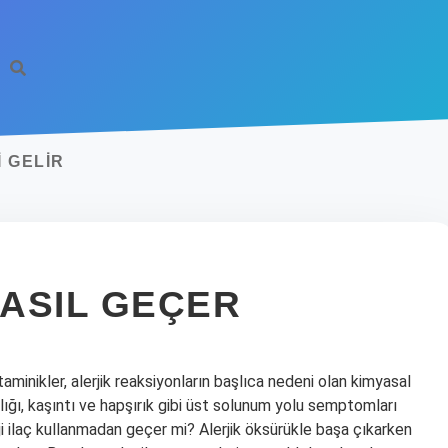
I GELIR
NASIL GEÇER
istaminikler, alerjik reaksiyonların başlıca nedeni olan kimyasal
ıklığı, kaşıntı ve hapşırık gibi üst solunum yolu semptomları
rji ilaç kullanmadan geçer mi? Alerjik öksürükle başa çıkarken