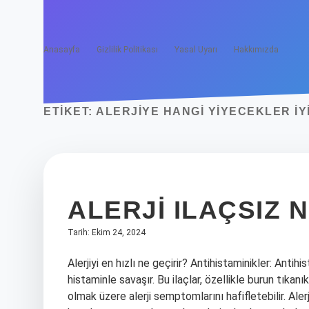
Anasayfa
Gizlilik Politikası
Yasal Uyarı
Hakkımızda
ETIKET:
ALERJIYE HANGI YIYECEKLER IY
ALERJI ILAÇSIZ 
Tarih: Ekim 24, 2024
Alerjiyi en hızlı ne geçirir? Antihistaminikler: Antih
histaminle savaşır. Bu ilaçlar, özellikle burun tıkan
olmak üzere alerji semptomlarını hafifletebilir. Ale