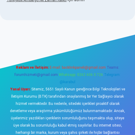
Türkiyede Ambargo Ne Zaman Kalktı
için
admin
vdcasino
Reklam ve İletişim:
E-mail:
backlinkpaneli@gmail.com
Teams:
forumhizmeti@gmail.com
Whatsapp: 0262 606 0 726
Telegram:
@karabul
Yasal Uyarı:
Sitemiz, 5651 Sayılı Kanun gereğince Bilgi Teknolojileri ve
İletişim Kurumu (BTK) tarafından onaylanmış bir Yer Sağlayıcı olarak
hizmet vermektedir. Bu nedenle, sitedeki içerikleri proaktif olarak
denetleme veya araştırma yükümlülüğümüz bulunmamaktadır. Ancak,
üyelerimiz yazdıkları içeriklerin sorumluluğunu taşımakta olup, siteye
üye olarak bu sorumluluğu kabul etmiş sayılırlar. Bu internet sitesi,
herhangi bir marka, kurum veya şahıs şirketi ile hiçbir bağlantısı