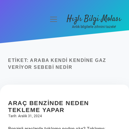
Hızlı Bilgi Molası
menüyü
aç
Anlık bilgilerle zihnini tazele!
Anasayfa
Gizlilik Politikası
ETIKET:
ARABA KENDI KENDINE GAZ
Yasal Uyarı
VERIYOR SEBEBI NEDIR
Hakkımızda
ARAÇ BENZINDE NEDEN
TEKLEME YAPAR
Tarih: Aralık 31, 2024
Benzinli araçlarda tekleme neden olur? Tekleme;