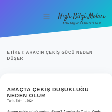
Hızlı Bilgi Molası
menüyü
aç
Anlık bilgilerle zihnini tazele!
Anasayfa
Gizlilik Politikası
ETIKET:
ARACIN ÇEKIŞ GÜCÜ NEDEN
Yasal Uyarı
DÜŞER
Hakkımızda
ARAÇTA ÇEKIŞ DÜŞÜKLÜĞÜ
NEDEN OLUR
Tarih: Ekim 1, 2024
Aracın çekiş gücü neden düşer? Araçlarda Çekiş Kaybı