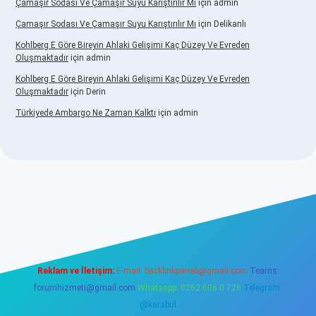
Çamaşır Sodası Ve Çamaşır Suyu Karıştırılır Mı
için
admin
Çamaşır Sodası Ve Çamaşır Suyu Karıştırılır Mı
için
Delikanlı
Kohlberg E Göre Bireyin Ahlaki Gelişimi Kaç Düzey Ve Evreden
Oluşmaktadır
için
admin
Kohlberg E Göre Bireyin Ahlaki Gelişimi Kaç Düzey Ve Evreden
Oluşmaktadır
için
Derin
Türkiyede Ambargo Ne Zaman Kalktı
için
admin
sino
Reklam ve İletişim:
E-mail:
backlinkpaneli@gmail.com
Teams:
forumhizmeti@gmail.com
Whatsapp: 0262 606 0 726
Telegram:
@karabul