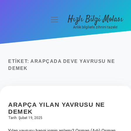
Hızlı Bilgi Molası
menüyü
aç
Anlık bilgilerle zihnini tazele!
Anasayfa
Gizlilik Politikası
ETIKET:
ARAPÇADA DEVE YAVRUSU NE
Yasal Uyarı
DEMEK
Hakkımızda
ARAPÇA YILAN YAVRUSU NE
DEMEK
Tarih: Şubat 19, 2025
Yılan yavrusu hangi ismin anlamı? Osman (Adı) Osman