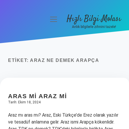
Hızlı Bilgi Molası
menüyü
aç
Anlık bilgilerle zihnini tazele!
Anasayfa
Gizlilik Politikası
ETIKET:
ARAZ NE DEMEK ARAPÇA
Yasal Uyarı
Hakkımızda
ARAS MI ARAZ MI
Tarih: Ekim 18, 2024
Araz mı aras mı? Araz, Eski Türkçe’de Erez olarak yazılır
ve tesadüf anlamına gelir. Araz ismi Arapça kökenlidir.
Aras TDK ne demek? TDK’daki bilgilerle birlikte Aras