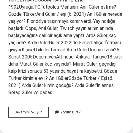
1992Uyruğu:TCFutbolcu Menajeri: Anıl Güler evli mi?
Gözde TürkerAnıl Güler / eşi (ö. 2021) Anıl Güler nerede
yaşıyor? Florida’ya taşınmaya karar verdi. Yayıncılığa
başladı. Oops, Anıl Güler, Twitch yayınlarının anında
başlayacağına dair bir açıklama yaptı. Arda Güler kaç
yaşında? Arda GülerGüler 2022’de Fenerbahçe forması
giyiyorKişisel bilgilerTam adıArda GülerDoğum tarihi25
Şubat 2005Doğum yeriAltındağ, Ankara, Türkiye18 satır
daha Murat Güler kaç yaşında? Murat Güler, geçirdiği
kalp krizi sonucu 53 yaşında hayatını kaybetti. Gözde
Türker kiminle evli? Anıl GülerGözde Türker / Eşi (ö.
2021) Arda Güler kimin çocuğu? Arda Güler’in annesi
Serap Güler ve babası…
Anıl
Devamını okuyun
Yorum Bırak
Güler
Kimdir
Kaç