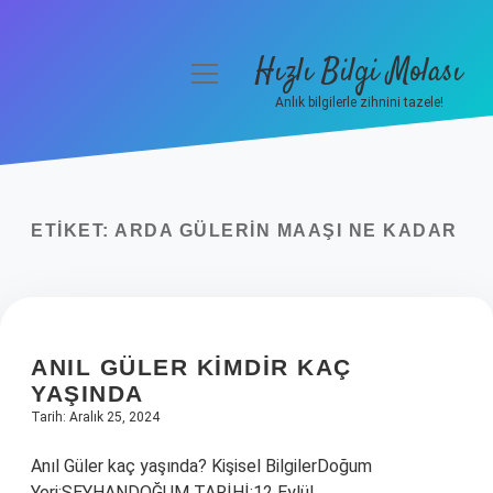
Hızlı Bilgi Molası
menüyü
aç
Anlık bilgilerle zihnini tazele!
Anasayfa
Gizlilik Politikası
ETIKET:
ARDA GÜLERIN MAAŞI NE KADAR
Yasal Uyarı
Hakkımızda
ANIL GÜLER KIMDIR KAÇ
YAŞINDA
Tarih: Aralık 25, 2024
Anıl Güler kaç yaşında? Kişisel BilgilerDoğum
Yeri:SEYHANDOĞUM TARİHİ:12 Eylül