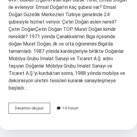
ile evleniyor. Emsal Doğan’ın kaç şubesi var? Emsal
Doğan Güzellik Merkezleri Türkiye genelinde 24
şubesiyle hizmet veriyor. Çetin Doğan aslen nereli?
Çetin DoğanÇetin Doğan TOP. Murat Doğan kimdir
nerelidir? 1971 yılında Çanakkale’nin Biga ilçesinde
doğan Murat Doğan, ilk ve orta öğrenimini Biga’da
tamamladı. 1987 yılında kardeşleriyle birlikte Doğanlar
Mobilya Grubu İmalat Sanayi ve Ticaret A.Ş. adını
taşıyan Doğanlar Mobilya Grubu İmalat Sanayi ve
Ticaret A.Ş.’yi kurduktan sonra, 1988 yılında mobilya ve
dekorasyon üretim tesisleri kurarak sanayileşmeye
başladı.…
Emsal
Devamını okuyun
14 Yorum
Doğan
Aslen
Nereli