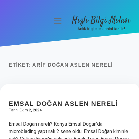
Hızlı Bilgi Molası
menüyü
aç
Anlık bilgilerle zihnini tazele!
Anasayfa
Gizlilik Politikası
ETIKET:
ARIF DOĞAN ASLEN NERELI
Yasal Uyarı
Hakkımızda
EMSAL DOĞAN ASLEN NERELI
Tarih: Ekim 2, 2024
Emsal Doğan nereli? Konya Emsal Doğan’da
microblading yaptıralı 2 sene oldu. Emsal Doğan kiminle
evli? Gülben Ergen’in eski aşkı Burak Törer, Emsal Doğan