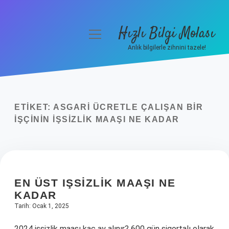
Hızlı Bilgi Molası
menüyü
aç
Anlık bilgilerle zihnini tazele!
Anasayfa
Gizlilik Politikası
ETIKET:
ASGARI ÜCRETLE ÇALIŞAN BIR
Yasal Uyarı
IŞÇININ IŞSIZLIK MAAŞI NE KADAR
Hakkımızda
EN ÜST IŞSIZLIK MAAŞI NE
KADAR
Tarih: Ocak 1, 2025
2024 işsizlik maaşı kaç ay alınır? 600 gün sigortalı olarak