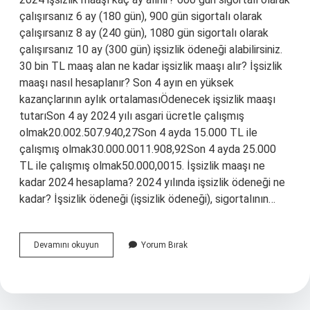
çalışırsanız 6 ay (180 gün), 900 gün sigortalı olarak
çalışırsanız 8 ay (240 gün), 1080 gün sigortalı olarak
çalışırsanız 10 ay (300 gün) işsizlik ödeneği alabilirsiniz.
30 bin TL maaş alan ne kadar işsizlik maaşı alır? İşsizlik
maaşı nasıl hesaplanır? Son 4 ayın en yüksek
kazançlarının aylık ortalamasıÖdenecek işsizlik maaşı
tutarıSon 4 ay 2024 yılı asgari ücretle çalışmış
olmak20.002.507.940,27Son 4 ayda 15.000 TL ile
çalışmış olmak30.000.0011.908,92Son 4 ayda 25.000
TL ile çalışmış olmak50.000,0015. İşsizlik maaşı ne
kadar 2024 hesaplama? 2024 yılında işsizlik ödeneği ne
kadar? İşsizlik ödeneği (işsizlik ödeneği), sigortalının…
En
Devamını okuyun
Yorum Bırak
Üst
Işsizlik
Maaşı
Ne
Kadar