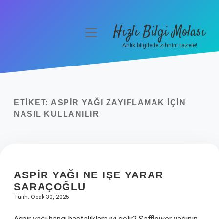
Hızlı Bilgi Molası
menüyü
aç
Anlık bilgilerle zihnini tazele!
Anasayfa
Gizlilik Politikası
ETIKET:
ASPIR YAĞI ZAYIFLAMAK IÇIN
Yasal Uyarı
NASIL KULLANILIR
Hakkımızda
ASPIR YAĞI NE IŞE YARAR
SARAÇOĞLU
Tarih: Ocak 30, 2025
Aspir yağı hangi hastalıklara iyi gelir? Safflower yağının