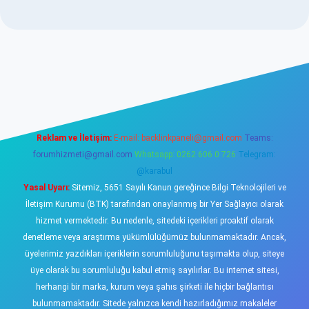
asino
Reklam ve İletişim:
E-mail:
backlinkpaneli@gmail.com
Teams:
forumhizmeti@gmail.com
Whatsapp: 0262 606 0 726
Telegram:
@karabul
Yasal Uyarı:
Sitemiz, 5651 Sayılı Kanun gereğince Bilgi Teknolojileri ve
İletişim Kurumu (BTK) tarafından onaylanmış bir Yer Sağlayıcı olarak
hizmet vermektedir. Bu nedenle, sitedeki içerikleri proaktif olarak
denetleme veya araştırma yükümlülüğümüz bulunmamaktadır. Ancak,
üyelerimiz yazdıkları içeriklerin sorumluluğunu taşımakta olup, siteye
üye olarak bu sorumluluğu kabul etmiş sayılırlar. Bu internet sitesi,
herhangi bir marka, kurum veya şahıs şirketi ile hiçbir bağlantısı
bulunmamaktadır. Sitede yalnızca kendi hazırladığımız makaleler