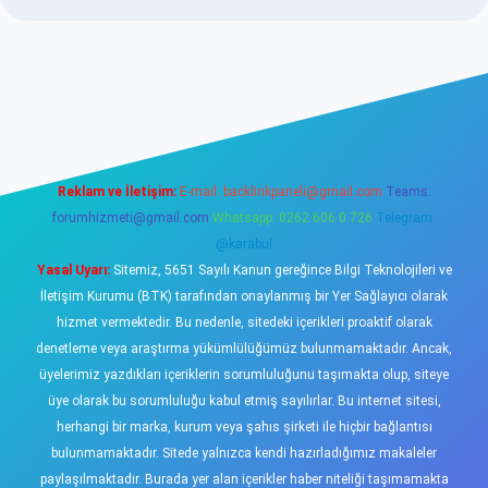
sino
Reklam ve İletişim:
E-mail:
backlinkpaneli@gmail.com
Teams:
forumhizmeti@gmail.com
Whatsapp: 0262 606 0 726
Telegram:
@karabul
Yasal Uyarı:
Sitemiz, 5651 Sayılı Kanun gereğince Bilgi Teknolojileri ve
İletişim Kurumu (BTK) tarafından onaylanmış bir Yer Sağlayıcı olarak
hizmet vermektedir. Bu nedenle, sitedeki içerikleri proaktif olarak
denetleme veya araştırma yükümlülüğümüz bulunmamaktadır. Ancak,
üyelerimiz yazdıkları içeriklerin sorumluluğunu taşımakta olup, siteye
üye olarak bu sorumluluğu kabul etmiş sayılırlar. Bu internet sitesi,
herhangi bir marka, kurum veya şahıs şirketi ile hiçbir bağlantısı
bulunmamaktadır. Sitede yalnızca kendi hazırladığımız makaleler
paylaşılmaktadır. Burada yer alan içerikler haber niteliği taşımamakta