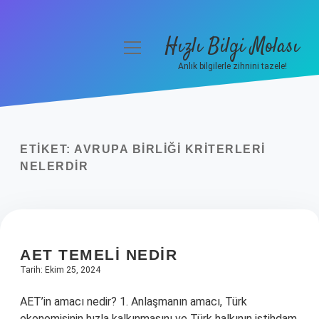
Hızlı Bilgi Molası
menüyü
aç
Anlık bilgilerle zihnini tazele!
Anasayfa
Gizlilik Politikası
ETIKET:
AVRUPA BIRLIĞI KRITERLERI
Yasal Uyarı
NELERDIR
Hakkımızda
AET TEMELI NEDIR
Tarih: Ekim 25, 2024
AET’in amacı nedir? 1. Anlaşmanın amacı, Türk
ekonomisinin hızla kalkınmasını ve Türk halkının istihdam