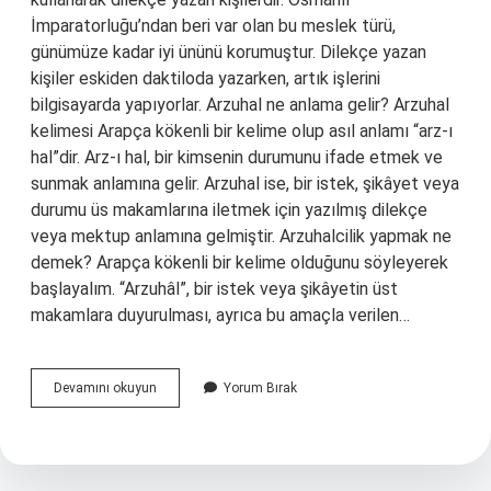
İmparatorluğu’ndan beri var olan bu meslek türü,
günümüze kadar iyi ününü korumuştur. Dilekçe yazan
kişiler eskiden daktiloda yazarken, artık işlerini
bilgisayarda yapıyorlar. Arzuhal ne anlama gelir? Arzuhal
kelimesi Arapça kökenli bir kelime olup asıl anlamı “arz-ı
hal”dir. Arz-ı hal, bir kimsenin durumunu ifade etmek ve
sunmak anlamına gelir. Arzuhal ise, bir istek, şikâyet veya
durumu üs makamlarına iletmek için yazılmış dilekçe
veya mektup anlamına gelmiştir. Arzuhalcilik yapmak ne
demek? Arapça kökenli bir kelime olduğunu söyleyerek
başlayalım. “Arzuhâl”, bir istek veya şikâyetin üst
makamlara duyurulması, ayrıca bu amaçla verilen…
Arzuhalci
Devamını okuyun
Yorum Bırak
Ne
Demek
Tdk