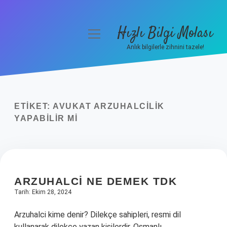
Hızlı Bilgi Molası
menüyü
aç
Anlık bilgilerle zihnini tazele!
Anasayfa
Gizlilik Politikası
ETIKET:
AVUKAT ARZUHALCILIK
Yasal Uyarı
YAPABILIR MI
Hakkımızda
ARZUHALCI NE DEMEK TDK
Tarih: Ekim 28, 2024
Arzuhalci kime denir? Dilekçe sahipleri, resmi dil
kullanarak dilekçe yazan kişilerdir. Osmanlı