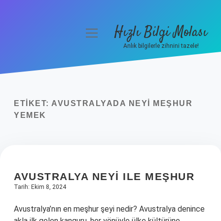
Hızlı Bilgi Molası
menüyü
aç
Anlık bilgilerle zihnini tazele!
Anasayfa
Gizlilik Politikası
ETIKET:
AVUSTRALYADA NEYI MEŞHUR
Yasal Uyarı
YEMEK
Hakkımızda
AVUSTRALYA NEYI ILE MEŞHUR
Tarih: Ekim 8, 2024
Avustralya’nın en meşhur şeyi nedir? Avustralya denince
akla ilk gelen kanguru, her yönüyle ülke kültürüne