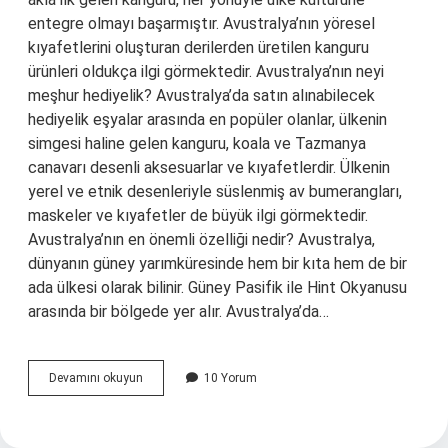
entegre olmayı başarmıştır. Avustralya’nın yöresel
kıyafetlerini oluşturan derilerden üretilen kanguru
ürünleri oldukça ilgi görmektedir. Avustralya’nın neyi
meşhur hediyelik? Avustralya’da satın alınabilecek
hediyelik eşyalar arasında en popüler olanlar, ülkenin
simgesi haline gelen kanguru, koala ve Tazmanya
canavarı desenli aksesuarlar ve kıyafetlerdir. Ülkenin
yerel ve etnik desenleriyle süslenmiş av bumerangları,
maskeler ve kıyafetler de büyük ilgi görmektedir.
Avustralya’nın en önemli özelliği nedir? Avustralya,
dünyanın güney yarımküresinde hem bir kıta hem de bir
ada ülkesi olarak bilinir. Güney Pasifik ile Hint Okyanusu
arasında bir bölgede yer alır. Avustralya’da…
Avustralya
Devamını okuyun
10 Yorum
Neyi
Ile
Meşhur