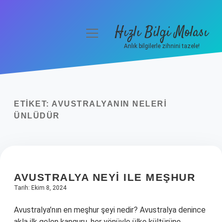
Hızlı Bilgi Molası
menüyü
aç
Anlık bilgilerle zihnini tazele!
Anasayfa
Gizlilik Politikası
ETIKET:
AVUSTRALYANIN NELERI
Yasal Uyarı
ÜNLÜDÜR
Hakkımızda
AVUSTRALYA NEYI ILE MEŞHUR
Tarih: Ekim 8, 2024
Avustralya’nın en meşhur şeyi nedir? Avustralya denince
akla ilk gelen kanguru, her yönüyle ülke kültürüne