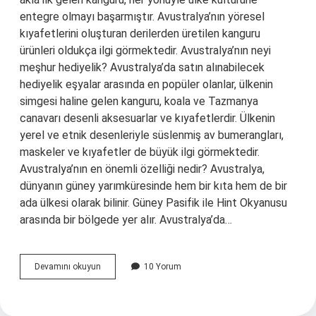
entegre olmayı başarmıştır. Avustralya’nın yöresel
kıyafetlerini oluşturan derilerden üretilen kanguru
ürünleri oldukça ilgi görmektedir. Avustralya’nın neyi
meşhur hediyelik? Avustralya’da satın alınabilecek
hediyelik eşyalar arasında en popüler olanlar, ülkenin
simgesi haline gelen kanguru, koala ve Tazmanya
canavarı desenli aksesuarlar ve kıyafetlerdir. Ülkenin
yerel ve etnik desenleriyle süslenmiş av bumerangları,
maskeler ve kıyafetler de büyük ilgi görmektedir.
Avustralya’nın en önemli özelliği nedir? Avustralya,
dünyanın güney yarımküresinde hem bir kıta hem de bir
ada ülkesi olarak bilinir. Güney Pasifik ile Hint Okyanusu
arasında bir bölgede yer alır. Avustralya’da…
Avustralya
Devamını okuyun
10 Yorum
Neyi
Ile
Meşhur