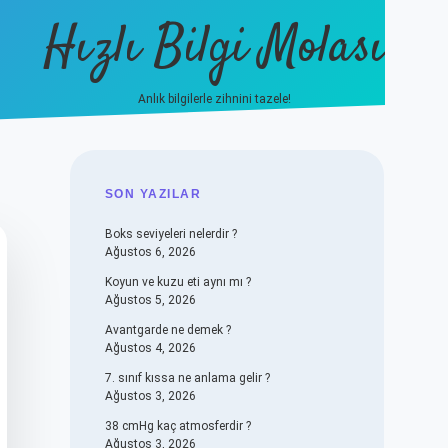
Hızlı Bilgi Molası
Anlık bilgilerle zihnini tazele!
vdcasino
SIDEBAR
SON YAZILAR
Boks seviyeleri nelerdir ?
Ağustos 6, 2026
Koyun ve kuzu eti aynı mı ?
Ağustos 5, 2026
Avantgarde ne demek ?
Ağustos 4, 2026
7. sınıf kıssa ne anlama gelir ?
Ağustos 3, 2026
38 cmHg kaç atmosferdir ?
Ağustos 3, 2026