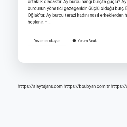
ortaklık olacaktır. Ay burcu hangi burçta güçlü? Ay
burcunun yönetici gezegenidir. Güçlü olduğu burç B
Oğlak’tır. Ay burcu terazi kadını nasıl erkeklerden
hoşlanır. –…
Ay
Devamını okuyun
Yorum Bırak
Terazi
Nasıl
Olur
https://slaytajans.com
https://boubyan.com.tr
https://