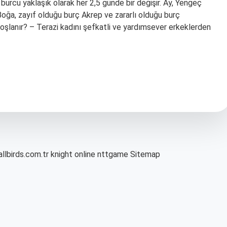
 burcu yaklaşık olarak her 2,5 günde bir değişir. Ay, Yengeç
oğa, zayıf olduğu burç Akrep ve zararlı olduğu burç
 hoşlanır? – Terazi kadını şefkatli ve yardımsever erkeklerden
allbirds.com.tr
knight online
nttgame
Sitemap