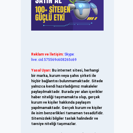
Reklam ve İletişim:
Skype:
live:.cid.575569c608265c69
Yasal Uyarı:
Bu internet sitesi, herhangi
bir marka, kurum veya şahıs şirketi ile
hiçbir bağlantısı bulunmamaktadır. Sitede
yalnızca kendi hazırladığımız makaleler
paylaşılmaktadır. Burada yer alan içerikler
haber niteliği taşımamakta olup, gerçek
kurum ve kişiler hakkında paylaşım
yapılmamaktadır. Gerçek kurum ve kişiler
ile isim benzerlikleri tamamen tesadüfidir.
Sitemizdeki bilgiler taslak halindedir ve
tavsiye niteliği taşımazlar.