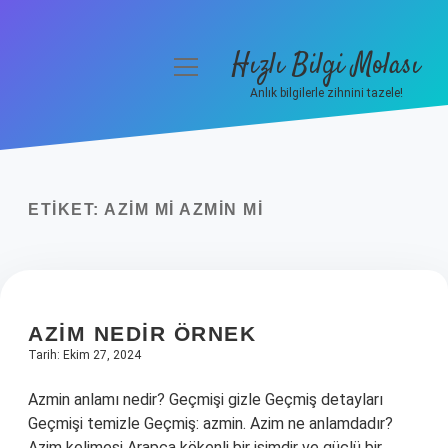
Hızlı Bilgi Molası
menüyü
aç
Anlık bilgilerle zihnini tazele!
Anasayfa
Gizlilik Politikası
ETIKET:
AZIM MI AZMIN MI
Yasal Uyarı
Hakkımızda
AZIM NEDIR ÖRNEK
Tarih: Ekim 27, 2024
Azmin anlamı nedir? Geçmişi gizle Geçmiş detayları
Geçmişi temizle Geçmiş: azmin. Azim ne anlamdadır?
Azim kelimesi Arapça kökenli bir isimdir ve güçlü bir