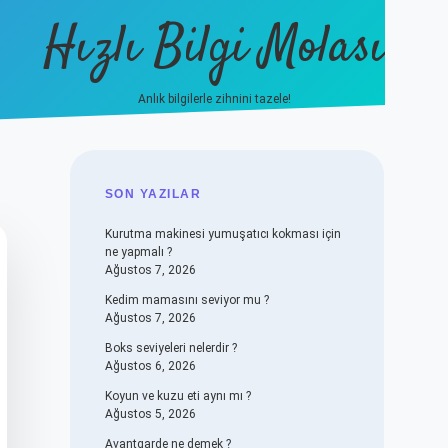
Hızlı Bilgi Molası
Anlık bilgilerle zihnini tazele!
vdcasino
SIDEBAR
SON YAZILAR
Kurutma makinesi yumuşatıcı kokması için
ne yapmalı ?
Ağustos 7, 2026
Kedim mamasını seviyor mu ?
Ağustos 7, 2026
Boks seviyeleri nelerdir ?
Ağustos 6, 2026
Koyun ve kuzu eti aynı mı ?
Ağustos 5, 2026
Avantgarde ne demek ?