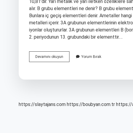
10,81’dir. Yarı metalik ve yarı iletken özelliklere 
alır. B grubu elementleri ne denir? B grubu element
Bunlara iç geçiş elementleri denir. Ametaller hangi 
metalleri içerir. 3A grubunun elementlerinin elektron 
iyonlar oluştururlar. 3A grubunun elementleri B (bor
2. periyodunun 13. grubundaki bir elementtir.…
B
Devamını okuyun
Yorum Bırak
Grubu
Elementleri
Ametal
Midir
https://slaytajans.com
https://boubyan.com.tr
https://