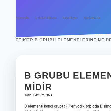
Anasayfa
Gizlilik Politikası
Yasal Uyarı
Hakkımızda
ETIKET:
B GRUBU ELEMENTLERINE NE D
B GRUBU ELEMEN
MIDIR
Tarih: Ekim 22, 2024
B elementi hangi grupta? Periyodik tabloda B simg