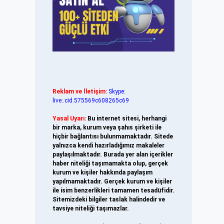
Reklam ve İletişim:
Skype:
live:.cid.575569c608265c69
Yasal Uyarı:
Bu internet sitesi, herhangi
bir marka, kurum veya şahıs şirketi ile
hiçbir bağlantısı bulunmamaktadır. Sitede
yalnızca kendi hazırladığımız makaleler
paylaşılmaktadır. Burada yer alan içerikler
haber niteliği taşımamakta olup, gerçek
kurum ve kişiler hakkında paylaşım
yapılmamaktadır. Gerçek kurum ve kişiler
ile isim benzerlikleri tamamen tesadüfidir.
Sitemizdeki bilgiler taslak halindedir ve
tavsiye niteliği taşımazlar.