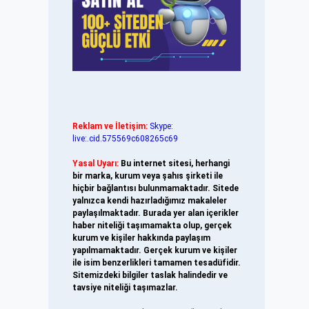
Reklam ve İletişim:
Skype:
live:.cid.575569c608265c69
Yasal Uyarı:
Bu internet sitesi, herhangi
bir marka, kurum veya şahıs şirketi ile
hiçbir bağlantısı bulunmamaktadır. Sitede
yalnızca kendi hazırladığımız makaleler
paylaşılmaktadır. Burada yer alan içerikler
haber niteliği taşımamakta olup, gerçek
kurum ve kişiler hakkında paylaşım
yapılmamaktadır. Gerçek kurum ve kişiler
ile isim benzerlikleri tamamen tesadüfidir.
Sitemizdeki bilgiler taslak halindedir ve
tavsiye niteliği taşımazlar.