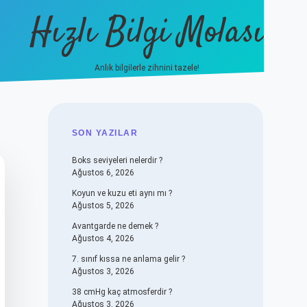
Hızlı Bilgi Molası
Anlık bilgilerle zihnini tazele!
vdcasino
SIDEBAR
SON YAZILAR
Boks seviyeleri nelerdir ?
Ağustos 6, 2026
Koyun ve kuzu eti aynı mı ?
Ağustos 5, 2026
Avantgarde ne demek ?
Ağustos 4, 2026
7. sınıf kıssa ne anlama gelir ?
Ağustos 3, 2026
38 cmHg kaç atmosferdir ?
Ağustos 3, 2026