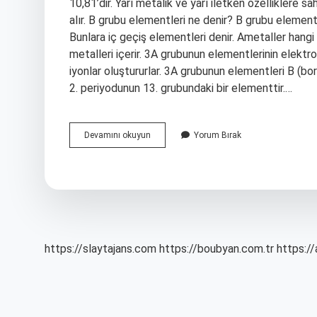
10,81’dir. Yarı metalik ve yarı iletken özelliklere 
alır. B grubu elementleri ne denir? B grubu element
Bunlara iç geçiş elementleri denir. Ametaller hangi 
metalleri içerir. 3A grubunun elementlerinin elektron 
iyonlar oluştururlar. 3A grubunun elementleri B (bor
2. periyodunun 13. grubundaki bir elementtir.…
B
Devamını okuyun
Yorum Bırak
Grubu
Elementleri
Ametal
Midir
https://slaytajans.com
https://boubyan.com.tr
https://