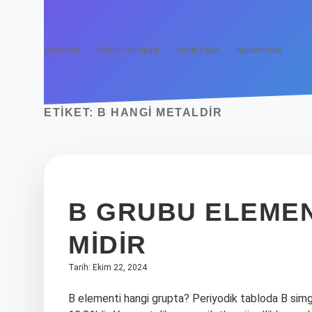
Anasayfa
Gizlilik Politikası
Yasal Uyarı
Hakkımızda
ETIKET:
B HANGI METALDIR
B GRUBU ELEMEN
MIDIR
Tarih: Ekim 22, 2024
B elementi hangi grupta? Periyodik tabloda B simg