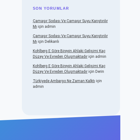
SON YORUMLAR
Çamaşır Sodası Ve Çamaşır Suyu Karıştırılır
Mı
için
admin
Çamaşır Sodası Ve Çamaşır Suyu Karıştırılır
Mı
için
Delikanlı
Kohlberg E Göre Bireyin Ahlaki Gelişimi Kaç
Düzey Ve Evreden Oluşmaktadır
için
admin
Kohlberg E Göre Bireyin Ahlaki Gelişimi Kaç
Düzey Ve Evreden Oluşmaktadır
için
Derin
Türkiyede Ambargo Ne Zaman Kalktı
için
admin