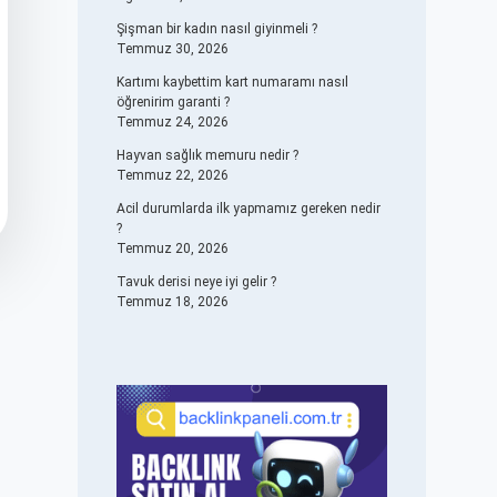
Şişman bir kadın nasıl giyinmeli ?
Temmuz 30, 2026
Kartımı kaybettim kart numaramı nasıl
öğrenirim garanti ?
Temmuz 24, 2026
Hayvan sağlık memuru nedir ?
Temmuz 22, 2026
Acil durumlarda ilk yapmamız gereken nedir
?
Temmuz 20, 2026
Tavuk derisi neye iyi gelir ?
Temmuz 18, 2026