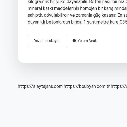
kilogramlık bir yüke dayanabilir. Beton nasıl bir 
mineral katkı maddelerinin homojen bir karışımında
sahiptir, dövülebilirdir ve zamanla güç kazanır. E
dayanıklı betonlardan biridir. 1 santimetre kare C3
Beton
Devamını okuyun
Yorum Bırak
Özellikleri
Nelerdir
https://slaytajans.com
https://boubyan.com.tr
https://