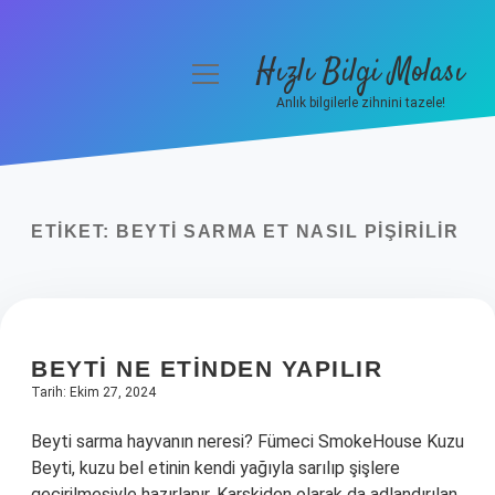
Hızlı Bilgi Molası
menüyü
aç
Anlık bilgilerle zihnini tazele!
Anasayfa
Gizlilik Politikası
ETIKET:
BEYTI SARMA ET NASIL PIŞIRILIR
Yasal Uyarı
Hakkımızda
BEYTI NE ETINDEN YAPILIR
Tarih: Ekim 27, 2024
Beyti sarma hayvanın neresi? Fümeci SmokeHouse Kuzu
Beyti, kuzu bel etinin kendi yağıyla sarılıp şişlere
geçirilmesiyle hazırlanır. Karskiden olarak da adlandırılan