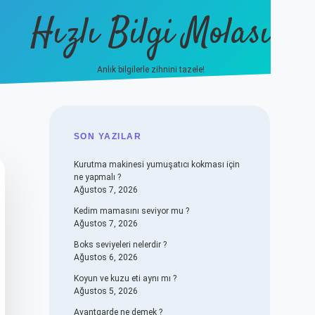
Hızlı Bilgi Molası
Anlık bilgilerle zihnini tazele!
vdcasino
SIDEBAR
SON YAZILAR
Kurutma makinesi yumuşatıcı kokması için
ne yapmalı ?
Ağustos 7, 2026
Kedim mamasını seviyor mu ?
Ağustos 7, 2026
Boks seviyeleri nelerdir ?
Ağustos 6, 2026
Koyun ve kuzu eti aynı mı ?
Ağustos 5, 2026
Avantgarde ne demek ?