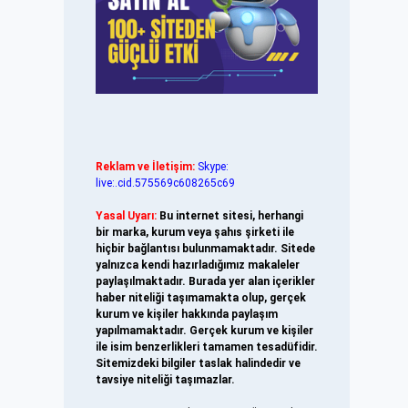
Reklam ve İletişim:
Skype:
live:.cid.575569c608265c69
Yasal Uyarı:
Bu internet sitesi, herhangi
bir marka, kurum veya şahıs şirketi ile
hiçbir bağlantısı bulunmamaktadır. Sitede
yalnızca kendi hazırladığımız makaleler
paylaşılmaktadır. Burada yer alan içerikler
haber niteliği taşımamakta olup, gerçek
kurum ve kişiler hakkında paylaşım
yapılmamaktadır. Gerçek kurum ve kişiler
ile isim benzerlikleri tamamen tesadüfidir.
Sitemizdeki bilgiler taslak halindedir ve
tavsiye niteliği taşımazlar.