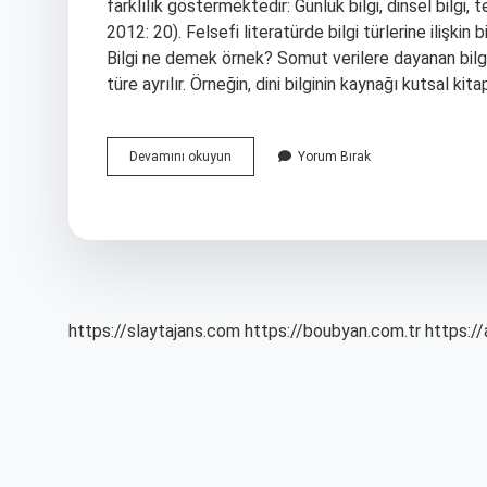
farklılık göstermektedir: Günlük bilgi, dinsel bilgi, te
2012: 20). Felsefi literatürde bilgi türlerine ilişkin
Bilgi ne demek örnek? Somut verilere dayanan bilgiye
türe ayrılır. Örneğin, dini bilginin kaynağı kutsal kita
9
Devamını okuyun
Yorum Bırak
Sınıf
Bilgi
Nedir
https://slaytajans.com
https://boubyan.com.tr
https://