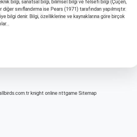
knik bilgi, sanatsal bilgi, bilimsel bilgi ve felsefi bilgi (Çüçen,
 bir diğer sınıflandırma ise Pears (1971) tarafından yapılmıştır.
 bilgi denir. Bilgi, özelliklerine ve kaynaklarına göre birçok
plar…
allbirds.com.tr
knight online
nttgame
Sitemap