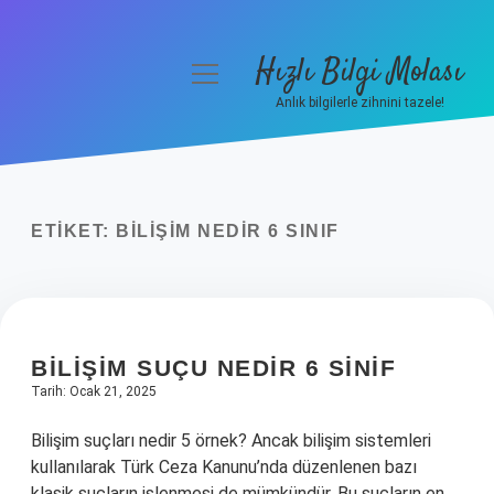
Hızlı Bilgi Molası
menüyü
aç
Anlık bilgilerle zihnini tazele!
Anasayfa
Gizlilik Politikası
ETIKET:
BILIŞIM NEDIR 6 SINIF
Yasal Uyarı
Hakkımızda
BILIŞIM SUÇU NEDIR 6 SINIF
Tarih: Ocak 21, 2025
Bilişim suçları nedir 5 örnek? Ancak bilişim sistemleri
kullanılarak Türk Ceza Kanunu’nda düzenlenen bazı
klasik suçların işlenmesi de mümkündür. Bu suçların en