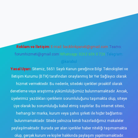
sino
Reklam ve İletişim:
E-mail:
backlinkpaneli@gmail.com
Teams:
forumhizmeti@gmail.com
Whatsapp: 0262 606 0 726
Telegram:
@karabul
Yasal Uyarı:
Sitemiz, 5651 Sayılı Kanun gereğince Bilgi Teknolojileri ve
İletişim Kurumu (BTK) tarafından onaylanmış bir Yer Sağlayıcı olarak
hizmet vermektedir. Bu nedenle, sitedeki içerikleri proaktif olarak
denetleme veya araştırma yükümlülüğümüz bulunmamaktadır. Ancak,
üyelerimiz yazdıkları içeriklerin sorumluluğunu taşımakta olup, siteye
üye olarak bu sorumluluğu kabul etmiş sayılırlar. Bu internet sitesi,
herhangi bir marka, kurum veya şahıs şirketi ile hiçbir bağlantısı
bulunmamaktadır. Sitede yalnızca kendi hazırladığımız makaleler
paylaşılmaktadır. Burada yer alan içerikler haber niteliği taşımamakta
olup, gerçek kurum ve kişiler hakkında paylaşım yapılmamaktadır.