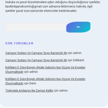
Hukuka ve yasal düzenlemelere aykırı olduğunu düşündüğünüz içerikleri,
backlinkpanelicomtr@gmail.com
adresine bildirmeniz halinde, ilgili
içerikler yasal süre içerisinde sitemizden kaldırılacaktır.
Arama
SON YORUMLAR
Çamaşır Sodası Ve Çamaşır Suyu Karıştırılır Mı
için
admin
Çamaşır Sodası Ve Çamaşır Suyu Karıştırılır Mı
için
Delikanlı
Kohlberg E Göre Bireyin Ahlaki Gelişimi Kaç Düzey Ve Evreden
Oluşmaktadır
için
admin
Kohlberg E Göre Bireyin Ahlaki Gelişimi Kaç Düzey Ve Evreden
Oluşmaktadır
için
Derin
Türkiyede Ambargo Ne Zaman Kalktı
için
admin