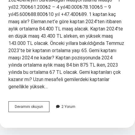
yıl32.700₺61.200₺2 – 4 yıl40.000₺78.100₺5 – 9
yıl45.600₺88.800₺10 yıl +47.400₺89. 1 kaptan kaç
maaş alır? Eleman.net’e göre kaptan 2024’ten itibaren
aylık ortalama 84.400 TL maaş alacak. Kaptan 2024’te
en düşük maaş 43.400 TL alırken, en yüksek maaş
143.000 TL olacak. Önceki yıllara bakıldığında Temmuz
2023’te bir kaptanın ortalama yaşı 65. Gemi kaptanı
maaşı 2024 ne kadar? Kaptan pozisyonunda 2024
yılında ortalama aylık maaş 84 bin 875 TL iken, 2023
yılında bu ortalama 67 TL olacak. Gemi kaptanları çok
kazanır mı? Uzun mesafeli gemilerdeki kaptanlar
genellikle yüksek…
1
Devamını okuyun
2 Yorum
Kaptan
Ne
Kadar
Maaş
Alir