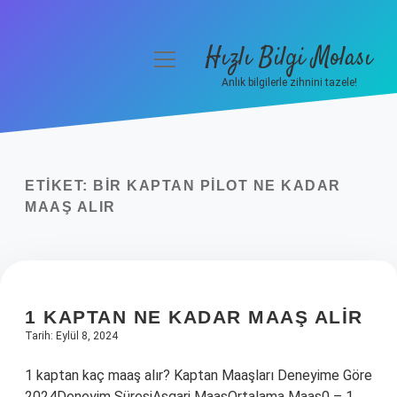
Hızlı Bilgi Molası
menüyü
aç
Anlık bilgilerle zihnini tazele!
Anasayfa
Gizlilik Politikası
ETIKET:
BIR KAPTAN PILOT NE KADAR
Yasal Uyarı
MAAŞ ALIR
Hakkımızda
1 KAPTAN NE KADAR MAAŞ ALIR
Tarih: Eylül 8, 2024
1 kaptan kaç maaş alır? Kaptan Maaşları Deneyime Göre
2024Deneyim SüresiAsgari MaaşOrtalama Maaş0 – 1