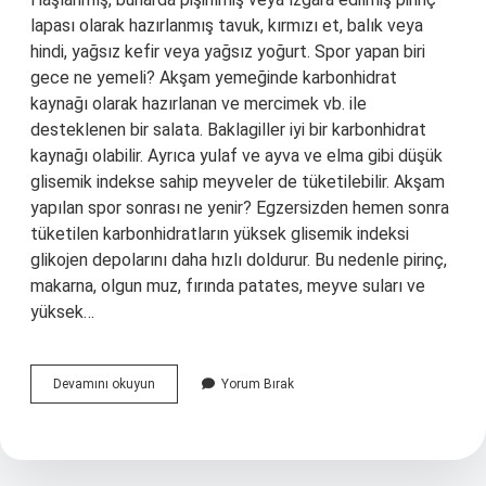
lapası olarak hazırlanmış tavuk, kırmızı et, balık veya
hindi, yağsız kefir veya yağsız yoğurt. Spor yapan biri
gece ne yemeli? Akşam yemeğinde karbonhidrat
kaynağı olarak hazırlanan ve mercimek vb. ile
desteklenen bir salata. Baklagiller iyi bir karbonhidrat
kaynağı olabilir. Ayrıca yulaf ve ayva ve elma gibi düşük
glisemik indekse sahip meyveler de tüketilebilir. Akşam
yapılan spor sonrası ne yenir? Egzersizden hemen sonra
tüketilen karbonhidratların yüksek glisemik indeksi
glikojen depolarını daha hızlı doldurur. Bu nedenle pirinç,
makarna, olgun muz, fırında patates, meyve suları ve
yüksek…
Spor
Devamını okuyun
Yorum Bırak
Yapan
Biri
Akşam
Ne
Yemeli