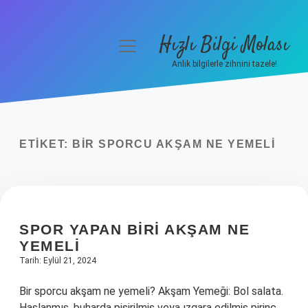
Hızlı Bilgi Molası
menüyü
aç
Anlık bilgilerle zihnini tazele!
Anasayfa
Gizlilik Politikası
ETIKET:
BIR SPORCU AKŞAM NE YEMELI
Yasal Uyarı
Hakkımızda
SPOR YAPAN BIRI AKŞAM NE
YEMELI
Tarih: Eylül 21, 2024
Bir sporcu akşam ne yemeli? Akşam Yemeği: Bol salata.
Haşlanmış, buharda pişirilmiş veya ızgara edilmiş pirinç