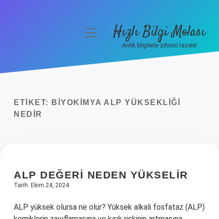
Hızlı Bilgi Molası
menüyü
aç
Anlık bilgilerle zihnini tazele!
Anasayfa
Gizlilik Politikası
ETIKET:
BIYOKIMYA ALP YÜKSEKLIĞI
Yasal Uyarı
NEDIR
Hakkımızda
ALP DEĞERI NEDEN YÜKSELIR
Tarih: Ekim 24, 2024
ALP yüksek olursa ne olur? Yüksek alkali fosfataz (ALP)
kemiklerin zayıflamasına ve kırık riskinin artmasına,