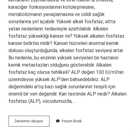
karaciğer fonksiyonlarının kötüleşmesine,
metabolizmanın yavaşlamasına ve ciddi sağlık
sorunlarına yol açabilir. Yüksek alkali fosfataz, altta
yatan nedenlerin tedavisiyle azaltılabilir. Alkalen
fosfataz yüksekliği kanser mi? Yüksek alkalen fosfataz
kanser belirtisi midir? Kanser hücreleri anormal kemik
dokusu oluşturduğunda, alkalen fosfataz seviyesi artar.
Bu nedenle, bu enzimin yüksek seviyeleri bir hastanın
kemik metastazları olduğunu gösterebilir. Alkalen
fosfataz kaç olursa tehlikeli? ALP değeri 130 IU/ml’nin
üzerindeyse yüksek ALP’den bahsedebiliriz. ALP
değerindeki artış bazı sağlık sorunlarının tespiti için
önemli bir veri değeridir. Kan testinde ALP nedir? Alkalen
fosfataz (ALP), vücudumuzda,…
Alp
Devamını okuyun
Yorum Bırak
Değeri
Neden