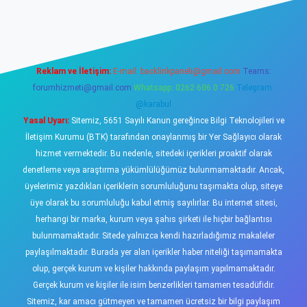
o
Reklam ve İletişim:
E-mail:
backlinkpaneli@gmail.com
Teams:
forumhizmeti@gmail.com
Whatsapp: 0262 606 0 726
Telegram:
@karabul
Yasal Uyarı:
Sitemiz, 5651 Sayılı Kanun gereğince Bilgi Teknolojileri ve
İletişim Kurumu (BTK) tarafından onaylanmış bir Yer Sağlayıcı olarak
hizmet vermektedir. Bu nedenle, sitedeki içerikleri proaktif olarak
denetleme veya araştırma yükümlülüğümüz bulunmamaktadır. Ancak,
üyelerimiz yazdıkları içeriklerin sorumluluğunu taşımakta olup, siteye
üye olarak bu sorumluluğu kabul etmiş sayılırlar. Bu internet sitesi,
herhangi bir marka, kurum veya şahıs şirketi ile hiçbir bağlantısı
bulunmamaktadır. Sitede yalnızca kendi hazırladığımız makaleler
paylaşılmaktadır. Burada yer alan içerikler haber niteliği taşımamakta
olup, gerçek kurum ve kişiler hakkında paylaşım yapılmamaktadır.
Gerçek kurum ve kişiler ile isim benzerlikleri tamamen tesadüfidir.
Sitemiz, kar amacı gütmeyen ve tamamen ücretsiz bir bilgi paylaşım