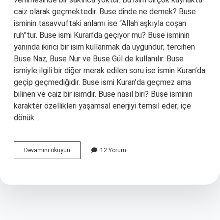
caiz olarak geçmektedir. Buse dinde ne demek? Buse
isminin tasavvuftaki anlamı ise “Allah aşkıyla coşan
ruh”tur. Buse ismi Kuran’da geçiyor mu? Buse isminin
yanında ikinci bir isim kullanmak da uygundur; tercihen
Buse Naz, Buse Nur ve Buse Gül de kullanılır. Buse
ismiyle ilgili bir diğer merak edilen soru ise ismin Kuran’da
geçip geçmediğidir. Buse ismi Kuran’da geçmez ama
bilinen ve caiz bir isimdir. Buse nasıl biri? Buse isminin
karakter özellikleri yaşamsal enerjiyi temsil eder; içe
dönük…
Buse
Devamını okuyun
12 Yorum
Ismi
Dinen
Uygun
Mu