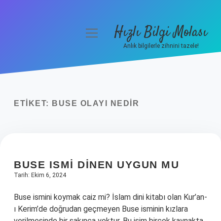
Hızlı Bilgi Molası
menüyü
aç
Anlık bilgilerle zihnini tazele!
Anasayfa
Gizlilik Politikası
ETIKET:
BUSE OLAYI NEDIR
Yasal Uyarı
Hakkımızda
BUSE ISMI DINEN UYGUN MU
Tarih: Ekim 6, 2024
Buse ismini koymak caiz mi? İslam dini kitabı olan Kur’an-
ı Kerim’de doğrudan geçmeyen Buse isminin kızlara
verilmesinde bir sakınca yoktur. Bu isim birçok kaynakta