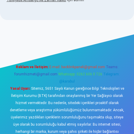
Türkiyede Ambargo Ne Zaman Kalktı
için
admin
sino
Reklam ve İletişim:
E-mail:
backlinkpaneli@gmail.com
Teams:
forumhizmeti@gmail.com
Whatsapp: 0262 606 0 726
Telegram:
@karabul
Yasal Uyarı:
Sitemiz, 5651 Sayılı Kanun gereğince Bilgi Teknolojileri ve
İletişim Kurumu (BTK) tarafından onaylanmış bir Yer Sağlayıcı olarak
hizmet vermektedir. Bu nedenle, sitedeki içerikleri proaktif olarak
denetleme veya araştırma yükümlülüğümüz bulunmamaktadır. Ancak,
üyelerimiz yazdıkları içeriklerin sorumluluğunu taşımakta olup, siteye
üye olarak bu sorumluluğu kabul etmiş sayılırlar. Bu internet sitesi,
herhangi bir marka, kurum veya şahıs şirketi ile hiçbir bağlantısı