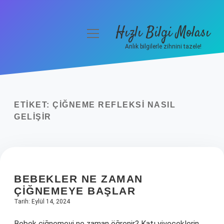
Hızlı Bilgi Molası
menüyü
aç
Anlık bilgilerle zihnini tazele!
Anasayfa
Gizlilik Politikası
ETIKET:
ÇIĞNEME REFLEKSI NASIL
Yasal Uyarı
GELIŞIR
Hakkımızda
BEBEKLER NE ZAMAN
ÇIĞNEMEYE BAŞLAR
Tarih: Eylül 14, 2024
Bebek çiğnemeyi ne zaman öğrenir? Katı yiyeceklerin