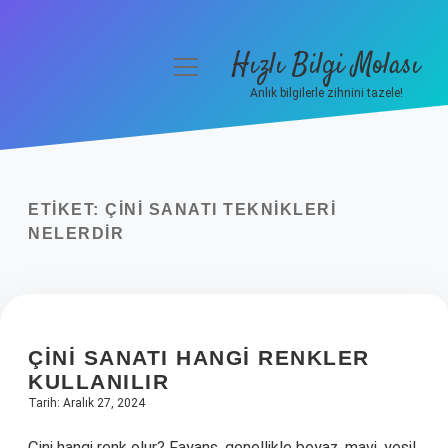
Hızlı Bilgi Molası
menüyü
aç
Anlık bilgilerle zihnini tazele!
Anasayfa
Gizlilik Politikası
ETIKET:
ÇINI SANATI TEKNIKLERI
Yasal Uyarı
NELERDIR
Hakkımızda
ÇINI SANATI HANGI RENKLER
KULLANILIR
Tarih: Aralık 27, 2024
Çini hangi renk olur? Fayans, genellikle beyaz, mavi, yeşil