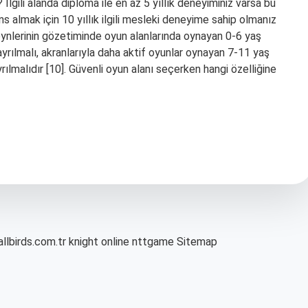
 İlgili alanda diploma ile en az 5 yıllık deneyiminiz varsa bu
isans almak için 10 yıllık ilgili mesleki deneyime sahip olmanız
ynlerinin gözetiminde oyun alanlarında oynayan 0-6 yaş
ayrılmalı, akranlarıyla daha aktif oyunlar oynayan 7-11 yaş
rılmalıdır [10]. Güvenli oyun alanı seçerken hangi özelliğine
allbirds.com.tr
knight online
nttgame
Sitemap