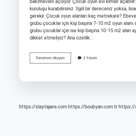
bakımevleri açılıyor. Çocuk oyun evi kimler açabilir?
kuruluşu kurabilirsiniz. İlgili bir dereceniz yoksa, l
gerekir. Çocuk oyun alanları kaç metrekare? Ebeve
grubu çocuklar için kişi başına 7-10 m2 oyun alanı 
grubu çocuklar için ise kişi başına 10-15 m2 alan ay
dikkat etmeliyiz? Ana özellik…
Çocuk
Devamını okuyun
2 Yorum
Oyun
Alanı
Elemanı
Ne
Iş
Yapar
https://slaytajans.com
https://boubyan.com.tr
https://