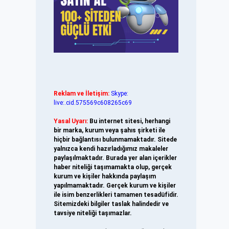
Reklam ve İletişim:
Skype:
live:.cid.575569c608265c69
Yasal Uyarı:
Bu internet sitesi, herhangi
bir marka, kurum veya şahıs şirketi ile
hiçbir bağlantısı bulunmamaktadır. Sitede
yalnızca kendi hazırladığımız makaleler
paylaşılmaktadır. Burada yer alan içerikler
haber niteliği taşımamakta olup, gerçek
kurum ve kişiler hakkında paylaşım
yapılmamaktadır. Gerçek kurum ve kişiler
ile isim benzerlikleri tamamen tesadüfidir.
Sitemizdeki bilgiler taslak halindedir ve
tavsiye niteliği taşımazlar.