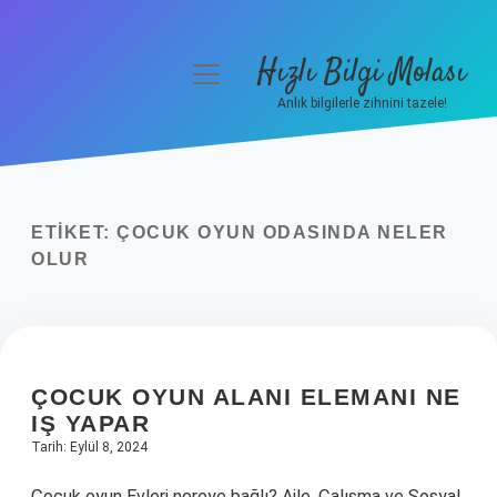
Hızlı Bilgi Molası
menüyü
aç
Anlık bilgilerle zihnini tazele!
Anasayfa
Gizlilik Politikası
ETIKET:
ÇOCUK OYUN ODASINDA NELER
Yasal Uyarı
OLUR
Hakkımızda
ÇOCUK OYUN ALANI ELEMANI NE
IŞ YAPAR
Tarih: Eylül 8, 2024
Çocuk oyun Evleri nereye bağlı? Aile, Çalışma ve Sosyal