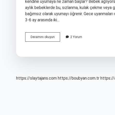
kendine uyumaya ne zaman başlar? Bebek ağlıyorsa 
aylık bebeklerde bu, sızlanma, kulak çekme veya göz
bağımsız olarak uyumayı öğrenir. Gece uyanmaları 
3-6 ay arasında iki…
Çocuklar
Devamını okuyun
2 Yorum
Ne
Zaman
Deliksiz
Uyur
https://slaytajans.com
https://boubyan.com.tr
https://