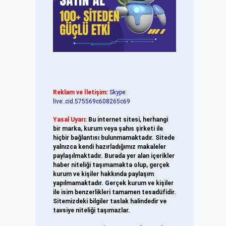
Reklam ve İletişim:
Skype:
live:.cid.575569c608265c69
Yasal Uyarı:
Bu internet sitesi, herhangi
bir marka, kurum veya şahıs şirketi ile
hiçbir bağlantısı bulunmamaktadır. Sitede
yalnızca kendi hazırladığımız makaleler
paylaşılmaktadır. Burada yer alan içerikler
haber niteliği taşımamakta olup, gerçek
kurum ve kişiler hakkında paylaşım
yapılmamaktadır. Gerçek kurum ve kişiler
ile isim benzerlikleri tamamen tesadüfidir.
Sitemizdeki bilgiler taslak halindedir ve
tavsiye niteliği taşımazlar.