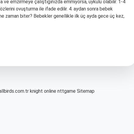
ve emzirmeye çalıştığınızda emmiyorsa, uykulu olabilir. 1-4
lerini ovuşturma ile ifade edilir. 4. aydan sonra bebek
ne zaman biter? Bebekler genellikle ilk üç ayda gece üç kez,
allbirds.com.tr
knight online
nttgame
Sitemap