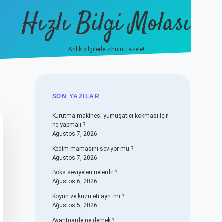
Hızlı Bilgi Molası
Anlık bilgilerle zihnini tazele!
vdcasino
SIDEBAR
SON YAZILAR
Kurutma makinesi yumuşatıcı kokması için
ne yapmalı ?
Ağustos 7, 2026
Kedim mamasını seviyor mu ?
Ağustos 7, 2026
Boks seviyeleri nelerdir ?
Ağustos 6, 2026
Koyun ve kuzu eti aynı mı ?
Ağustos 5, 2026
Avantgarde ne demek ?