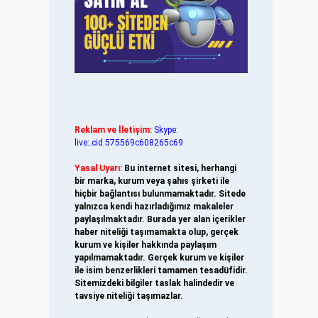
Reklam ve İletişim:
Skype:
live:.cid.575569c608265c69
Yasal Uyarı:
Bu internet sitesi, herhangi
bir marka, kurum veya şahıs şirketi ile
hiçbir bağlantısı bulunmamaktadır. Sitede
yalnızca kendi hazırladığımız makaleler
paylaşılmaktadır. Burada yer alan içerikler
haber niteliği taşımamakta olup, gerçek
kurum ve kişiler hakkında paylaşım
yapılmamaktadır. Gerçek kurum ve kişiler
ile isim benzerlikleri tamamen tesadüfidir.
Sitemizdeki bilgiler taslak halindedir ve
tavsiye niteliği taşımazlar.