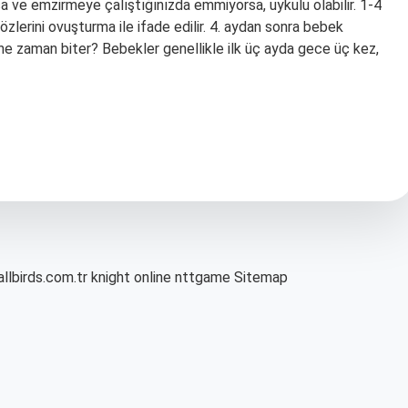
ve emzirmeye çalıştığınızda emmiyorsa, uykulu olabilir. 1-4
lerini ovuşturma ile ifade edilir. 4. aydan sonra bebek
ne zaman biter? Bebekler genellikle ilk üç ayda gece üç kez,
allbirds.com.tr
knight online
nttgame
Sitemap