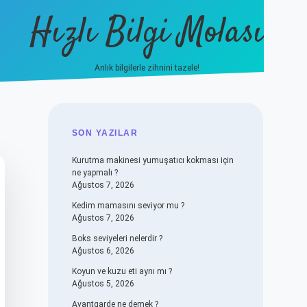
Hızlı Bilgi Molası
Anlık bilgilerle zihnini tazele!
vdcasino
SIDEBAR
SON YAZILAR
Kurutma makinesi yumuşatıcı kokması için
ne yapmalı ?
Ağustos 7, 2026
Kedim mamasını seviyor mu ?
Ağustos 7, 2026
Boks seviyeleri nelerdir ?
Ağustos 6, 2026
Koyun ve kuzu eti aynı mı ?
Ağustos 5, 2026
Avantgarde ne demek ?