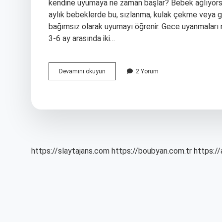
kendine uyumaya ne zaman başlar? Bebek ağlıyorsa 
aylık bebeklerde bu, sızlanma, kulak çekme veya göz
bağımsız olarak uyumayı öğrenir. Gece uyanmaları 
3-6 ay arasında iki…
Çocuklar
Devamını okuyun
2 Yorum
Ne
Zaman
Deliksiz
Uyur
https://slaytajans.com
https://boubyan.com.tr
https://