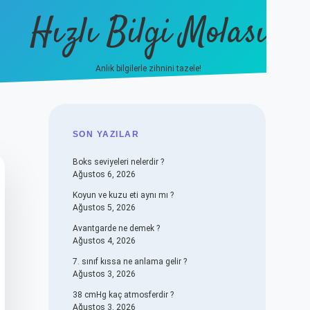
Hızlı Bilgi Molası
Anlık bilgilerle zihnini tazele!
vdcasino
SIDEBAR
SON YAZILAR
Boks seviyeleri nelerdir ?
Ağustos 6, 2026
Koyun ve kuzu eti aynı mı ?
Ağustos 5, 2026
Avantgarde ne demek ?
Ağustos 4, 2026
7. sınıf kıssa ne anlama gelir ?
Ağustos 3, 2026
38 cmHg kaç atmosferdir ?
Ağustos 3, 2026