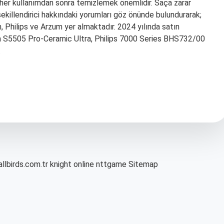
i her kullanımdan sonra temizlemek önemlidir. Saça zarar
şekillendirici hakkındaki yorumları göz önünde bulundurarak;
n, Philips ve Arzum yer almaktadır. 2024 yılında satın
ton S5505 Pro-Ceramic Ultra, Philips 7000 Series BHS732/00
…
allbirds.com.tr
knight online
nttgame
Sitemap