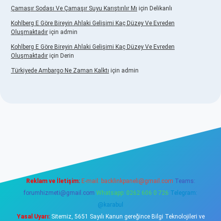
Çamaşır Sodası Ve Çamaşır Suyu Karıştırılır Mı
için
Delikanlı
Kohlberg E Göre Bireyin Ahlaki Gelişimi Kaç Düzey Ve Evreden
Oluşmaktadır
için
admin
Kohlberg E Göre Bireyin Ahlaki Gelişimi Kaç Düzey Ve Evreden
Oluşmaktadır
için
Derin
Türkiyede Ambargo Ne Zaman Kalktı
için
admin
vdcasino
Reklam ve İletişim:
E-mail:
backlinkpaneli@gmail.com
Teams:
forumhizmeti@gmail.com
Whatsapp: 0262 606 0 726
Telegram:
@karabul
Yasal Uyarı:
Sitemiz, 5651 Sayılı Kanun gereğince Bilgi Teknolojileri ve