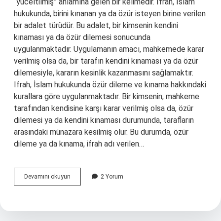
“yüceltilmiş” anlamına gelen bir kelimedir. Ifrah, İslam
hukukunda, birini kınanan ya da özür isteyen birine verilen
bir adalet türüdür. Bu adalet, bir kimsenin kendini
kınaması ya da özür dilemesi sonucunda
uygulanmaktadır. Uygulamanın amacı, mahkemede karar
verilmiş olsa da, bir tarafın kendini kınaması ya da özür
dilemesiyle, kararın kesinlik kazanmasını sağlamaktır.
Ifrah, İslam hukukunda özür dileme ve kınama hakkındaki
kurallara göre uygulanmaktadır. Bir kimsenin, mahkeme
tarafından kendisine karşı karar verilmiş olsa da, özür
dilemesi ya da kendini kınaması durumunda, tarafların
arasındaki münazara kesilmiş olur. Bu durumda, özür
dileme ya da kınama, ifrah adı verilen…
Ifrah
Devamını okuyun
2 Yorum
ne
demek