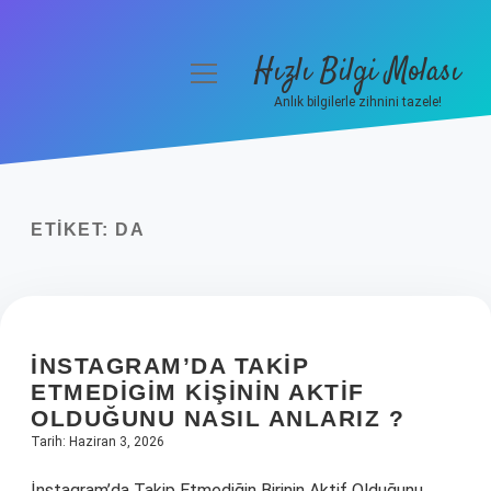
Hızlı Bilgi Molası
menüyü
aç
Anlık bilgilerle zihnini tazele!
Anasayfa
Gizlilik Politikası
ETIKET:
DA
Yasal Uyarı
Hakkımızda
İNSTAGRAM’DA TAKIP
ETMEDIGIM KIŞININ AKTIF
OLDUĞUNU NASIL ANLARIZ ?
Tarih: Haziran 3, 2026
İnstagram’da Takip Etmediğin Birinin Aktif Olduğunu