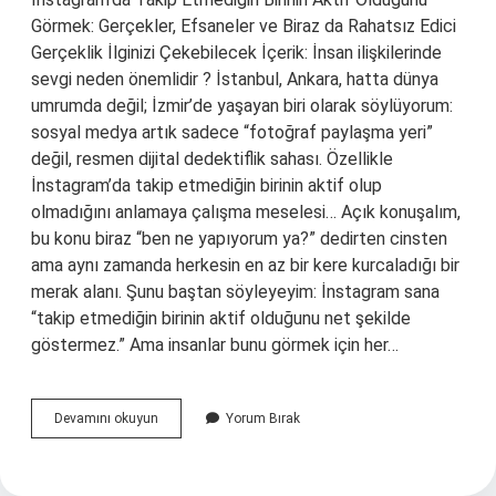
Görmek: Gerçekler, Efsaneler ve Biraz da Rahatsız Edici
Gerçeklik İlginizi Çekebilecek İçerik: İnsan ilişkilerinde
sevgi neden önemlidir ? İstanbul, Ankara, hatta dünya
umrumda değil; İzmir’de yaşayan biri olarak söylüyorum:
sosyal medya artık sadece “fotoğraf paylaşma yeri”
değil, resmen dijital dedektiflik sahası. Özellikle
İnstagram’da takip etmediğin birinin aktif olup
olmadığını anlamaya çalışma meselesi… Açık konuşalım,
bu konu biraz “ben ne yapıyorum ya?” dedirten cinsten
ama aynı zamanda herkesin en az bir kere kurcaladığı bir
merak alanı. Şunu baştan söyleyeyim: İnstagram sana
“takip etmediğin birinin aktif olduğunu net şekilde
göstermez.” Ama insanlar bunu görmek için her…
İnstagram’da
Devamını okuyun
Yorum Bırak
takip
etmedigim
kişinin