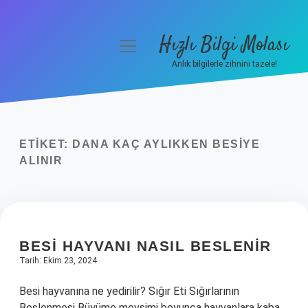
Hızlı Bilgi Molası
menüyü
aç
Anlık bilgilerle zihnini tazele!
Anasayfa
Gizlilik Politikası
ETIKET:
DANA KAÇ AYLIKKEN BESIYE
Yasal Uyarı
ALINIR
Hakkımızda
BESI HAYVANI NASIL BESLENIR
Tarih: Ekim 23, 2024
Besi hayvanına ne yedirilir? Sığır Eti Sığırlarının
Beslenmesi Büyüme mevsimi boyunca hayvanlara kaba